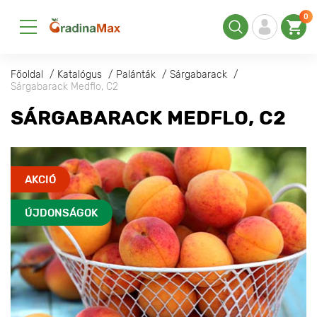
0
Főoldal
Katalógus
Palánták
Sárgabarack
Sárgabarack Medflo, C2
SÁRGABARACK MEDFLO, C2
AKCIÓ
ÚJDONSÁGOK