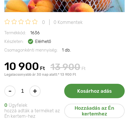
0
0 Kommentek
Termékkód:
1636
Készleten:
Elérhető
Csomagonkénti mennyiség:
1 db.
10 900
13 900
Ft
Ft
Legalacsonyabb ár 30 nap alatt:* 13 900 Ft
-
+
Kosárhoz adás
0
Ügyfelek
Hozzáadás az Én
hozzá adták a terméket az
kertemhez
Én kertem-hez