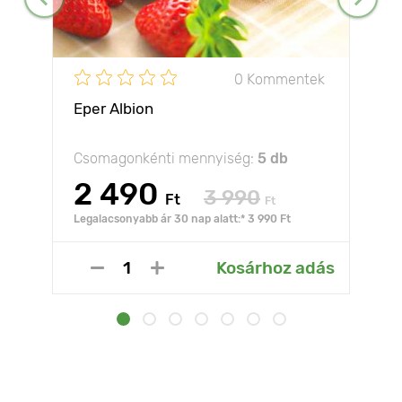
0 Kommentek
Eper Albion
Csomagonkénti mennyiség:
5 db
2 490
3 990
Ft
Ft
Legalacsonyabb ár 30 nap alatt:* 3 990 Ft
Kosárhoz adás