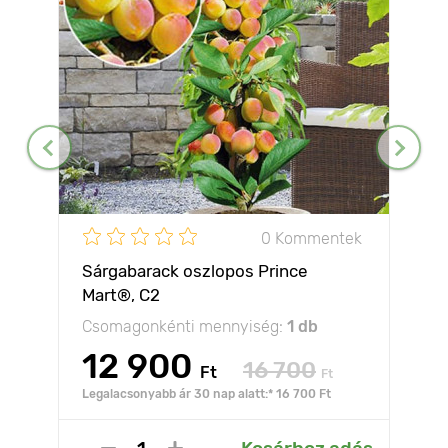
0 Kommentek
Sárgabarack oszlopos Prince
Mart®, C2
Csomagonkénti mennyiség:
1 db
12 900
16 700
Ft
Ft
Legalacsonyabb ár 30 nap alatt:* 16 700 Ft