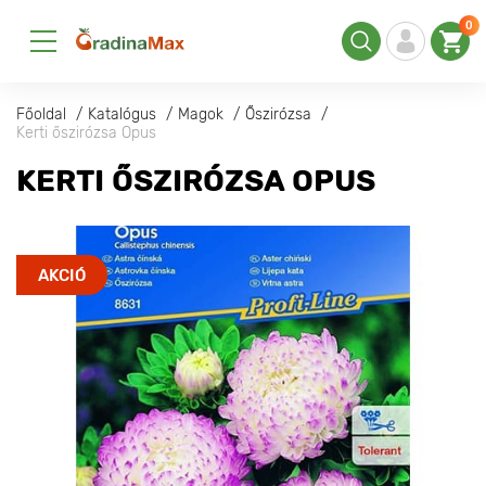
0
Főoldal
Katalógus
Magok
Őszirózsa
Kerti őszirózsa Opus
KERTI ŐSZIRÓZSA OPUS
AKCIÓ