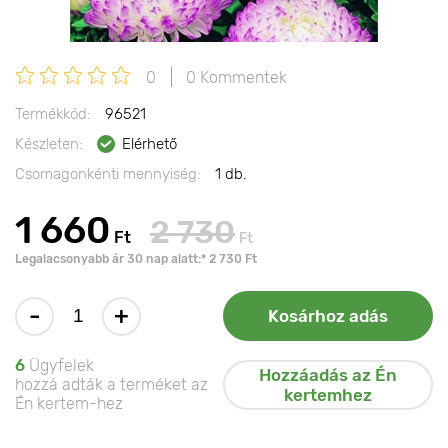
0
0 Kommentek
Termékkód:
96521
Készleten:
Elérhető
Csomagonkénti mennyiség:
1 db.
1 660
2 730
Ft
Ft
Legalacsonyabb ár 30 nap alatt:* 2 730 Ft
-
+
Kosárhoz adás
6
Ügyfelek
Hozzáadás az Én
hozzá adták a terméket az
kertemhez
Én kertem-hez