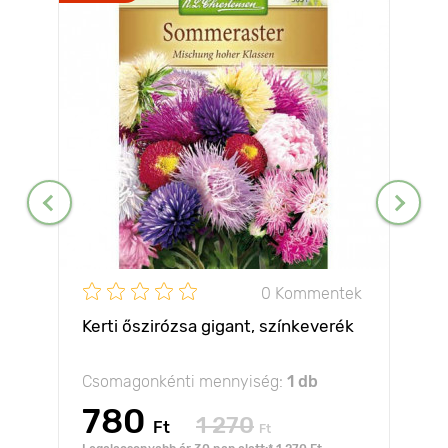
0 Kommentek
Kerti őszirózsa gigant, színkeverék
Csomagonkénti mennyiség:
1 db
780
1 270
Ft
Ft