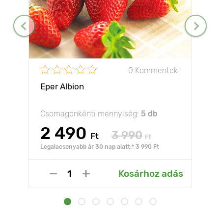
0 Kommentek
Eper Albion
Csomagonkénti mennyiség:
5 db
2 490
3 990
Ft
Ft
Legalacsonyabb ár 30 nap alatt:* 3 990 Ft
Kosárhoz adás