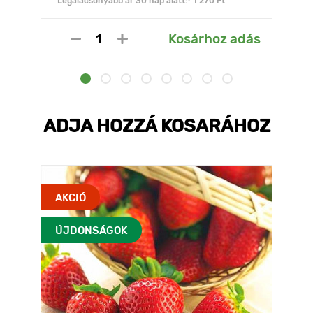
Legalacsonyabb ár 30 nap alatt:* 1 270 Ft
Kosárhoz adás
ADJA HOZZÁ KOSARÁHOZ
AKCIÓ
ÚJDONSÁGOK