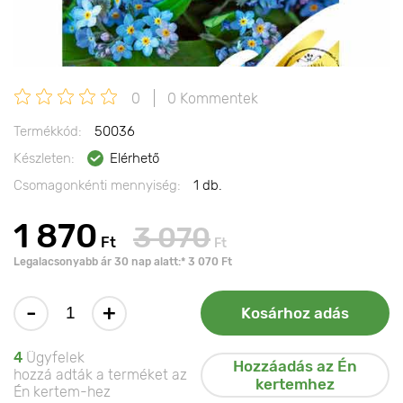
0
0 Kommentek
Termékkód:
50036
Készleten:
Elérhető
Csomagonkénti mennyiség:
1 db.
1 870
3 070
Ft
Ft
Legalacsonyabb ár 30 nap alatt:* 3 070 Ft
-
+
Kosárhoz adás
4
Ügyfelek
Hozzáadás az Én
hozzá adták a terméket az
kertemhez
Én kertem-hez