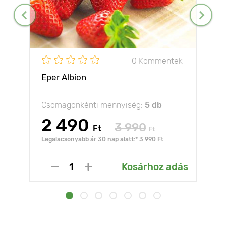
0 Kommentek
Eper Albion
Csomagonkénti mennyiség:
5 db
2 490
3 990
Ft
Ft
Legalacsonyabb ár 30 nap alatt:* 3 990 Ft
Kosárhoz adás