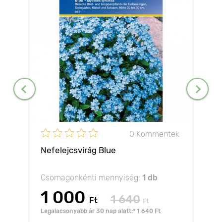
0 Kommentek
Nefelejcsvirág Blue
Csomagonkénti mennyiség:
1 db
1 000
1 640
Ft
Ft
Legalacsonyabb ár 30 nap alatt:* 1 640 Ft