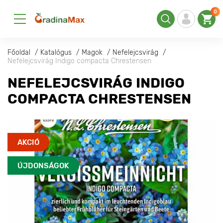
0
Főoldal
Katalógus
Magok
Nefelejcsvirág
Nefelejcsvirág Indigo compacta Chrestensen
NEFELEJCSVIRÁG INDIGO
COMPACTA CHRESTENSEN
AKCIÓ
ÚJDONSÁGOK