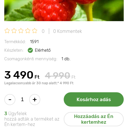
0
0 Kommentek
Termékkód:
1591
Készleten:
Elérhető
Csomagonkénti mennyiség:
1 db.
3 490
4 990
Ft
Ft
Legalacsonyabb ár 30 nap alatt:* 4 990 Ft
-
+
Kosárhoz adás
3
Ügyfelek
Hozzáadás az Én
hozzá adták a terméket az
kertemhez
Én kertem-hez