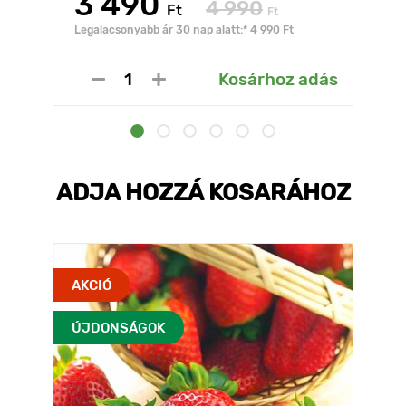
3 490
4 990
Ft
Ft
Legalacsonyabb ár 30 nap alatt:* 4 990 Ft
Kosárhoz adás
ADJA HOZZÁ KOSARÁHOZ
AKCIÓ
ÚJDONSÁGOK