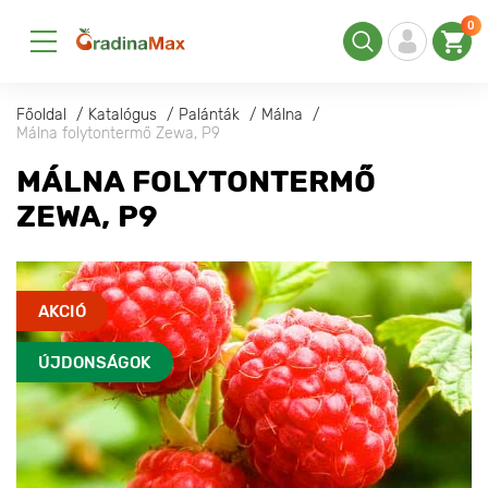
0
Főoldal
Katalógus
Palánták
Málna
Málna folytontermő Zewa, P9
MÁLNA FOLYTONTERMŐ
ZEWA, P9
AKCIÓ
ÚJDONSÁGOK