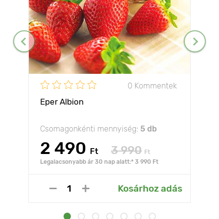
0 Kommentek
Eper Albion
Csomagonkénti mennyiség:
5 db
2 490
3 990
Ft
Ft
Legalacsonyabb ár 30 nap alatt:* 3 990 Ft
Kosárhoz adás