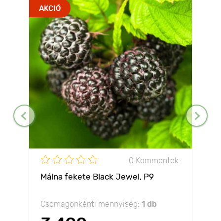
AKCIÓ
0 Kommentek
Málna fekete Black Jewel, Р9
Csomagonkénti mennyiség:
1 db