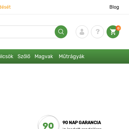
dését
Blog
0
lcsök
Szőlő
Magvak
Műtrágyák
90 NAP GARANCIA
90