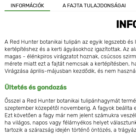
INFORMÁCIÓK
A FAJTA TULAJDONSÁGAI
INF
A Red Hunter botanikai tulipán az egyik legszebb és
kertépítéshez és a kerti ágyásokhoz igazítottak. Az 
magas - élénkpiros virágzatot hoznak, csúcsos szirm
mérete miatt ezt a fajtát nemcsak a kertépítésben,
Virágzása április-májusban kezdődik, és nem használ 
Ültetés és gondozás
Ősszel a Red Hunter botanikai tulipánhagymát terméke
szeptember közepétől novemberig. A fagyok beállta e
Ezt követően a fagy már nem jelent számukra veszély
ha világos, napos vagy félárnyékos helyet választu
tartozik a szárazság idején történő öntözés, a trágyá