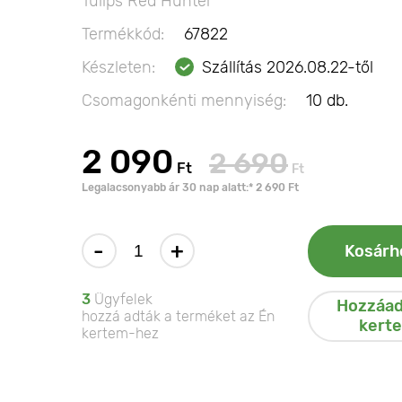
Tulips Red Hunter
Termékkód:
67822
Készleten:
Szállítás 2026.08.22-től
Csomagonkénti mennyiség:
10 db.
2 090
2 690
Ft
Ft
Legalacsonyabb ár 30 nap alatt:* 2 690 Ft
-
+
Kosárh
3
Ügyfelek
Hozzáad
hozzá adták a terméket az Én
kert
kertem-hez