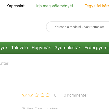
Kapcsolat
Írja meg véleményét
Tegye fel kér
nyek
Tűlevelű
Hagymák
Gyümölcsfák
Erdei gyümö
unter
0
0 Kommentek