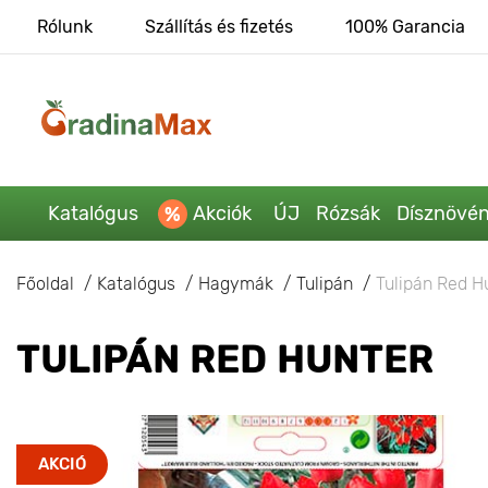
Rólunk
Szállítás és fizetés
100% Garancia
Katalógus
Akciók
ÚJ
Rózsák
Dísznövé
Főoldal
Katalógus
Hagymák
Tulipán
Tulipán Red H
TULIPÁN RED HUNTER
AKCIÓ