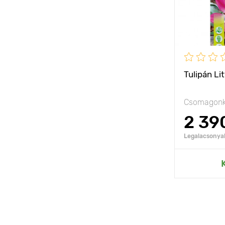
Tulipán Li
Csomagonk
2 39
Legalacsonyab