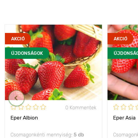
AKCIÓ
AKCIÓ
ÚJDONSÁGOK
ÚJDONSÁ
0 Kommentek
Eper Albion
Eper Asia
Csomagonkénti mennyiség:
5 db
Csomagonk