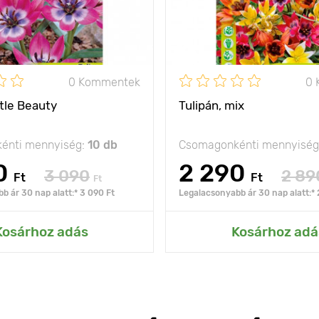
0 Kommentek
0 
ttle Beauty
Tulipán, mix
énti mennyiség:
10 db
Csomagonkénti mennyiség
0
2 290
3 090
2 89
Ft
Ft
Ft
b ár 30 nap alatt:* 3 090 Ft
Legalacsonyabb ár 30 nap alatt:* 
Kosárhoz adás
Kosárhoz adá