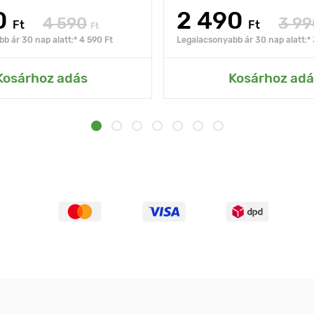
0
2 490
4 590
3 99
Ft
Ft
Ft
b ár 30 nap alatt:* 4 590 Ft
Legalacsonyabb ár 30 nap alatt:* 
Kosárhoz adás
Kosárhoz adá