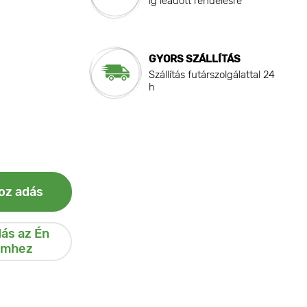
ig leadott rendelésre
GYORS SZÁLLÍTÁS
Szállítás futárszolgálattal 24
h
oz adás
ás az Én
emhez