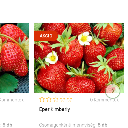
AKCIÓ
 Kommentek
0 Kommentek
Eper Kimberly
g:
5 db
Csomagonkénti mennyiség:
5 db