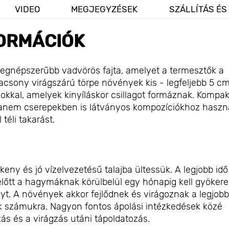
VIDEO
MEGJEGYZÉSEK
SZÁLLÍTÁS ÉS
ORMÁCIÓK
 legnépszerűbb vadvörös fajta, amelyet a termesztők a
alacsony virágszárú törpe növények kis - legfeljebb 5 c
okkal, amelyek kinyíláskor csillagot formáznak. Kompak
 hanem cserepekben is látványos kompozíciókhoz haszná
téli takarást.
ny és jó vízelvezetésű talajba ültessük. A legjobb idő
lőtt a hagymáknak körülbelül egy hónapig kell gyökere
t. A növények akkor fejlődnek és virágoznak a legjobb
nk számukra. Nagyon fontos ápolási intézkedések közé
zás és a virágzás utáni tápoldatozás.