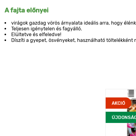
A fajta előnyei
virágok gazdag vörös árnyalata ideális arra, hogy élén
Teljesen igénytelen és fagyálló.
Elültetve és elfeledve!
Díszíti a gyepet, ösvényeket, használható töltelékkén
AKCIÓ
ÚJDONSÁ