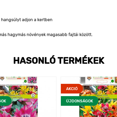
k hangsúlyt adjon a kertben
t más hagymás növények magasabb fajtái között.
HASONLÓ TERMÉKEK
AKCIÓ
GOK
ÚJDONSÁGOK