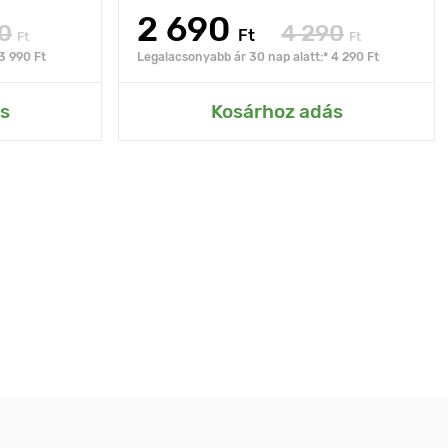
2 690
0
4 290
Ft
Ft
Ft
3 990 Ft
Legalacsonyabb ár 30 nap alatt:* 4 290 Ft
s
Kosárhoz adás