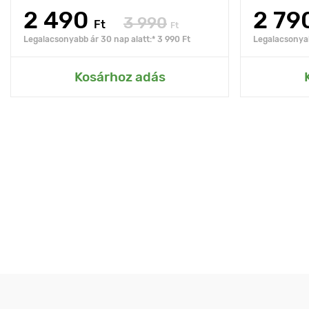
2 490
2 79
3 990
Ft
Ft
Legalacsonyabb ár 30 nap alatt:* 3 990 Ft
Legalacsonyab
Kosárhoz adás