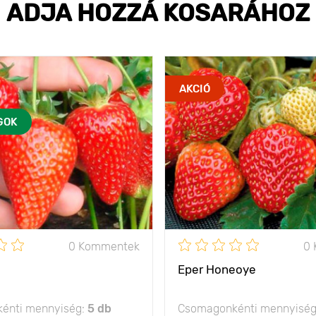
ADJA HOZZÁ KOSARÁHOZ
AKCIÓ
GOK
0 Kommentek
0
Eper Honeoye
énti mennyiség:
5 db
Csomagonkénti mennyisé