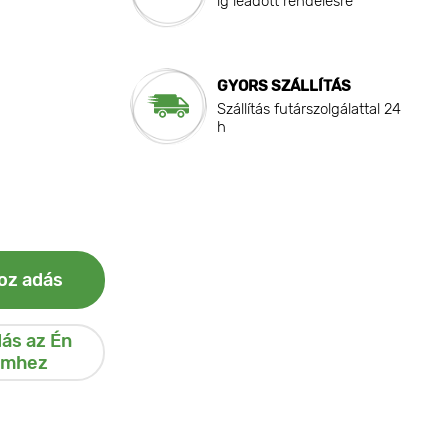
ig leadott rendelésre
GYORS SZÁLLÍTÁS
Szállítás futárszolgálattal 24
h
oz adás
ás az Én
emhez