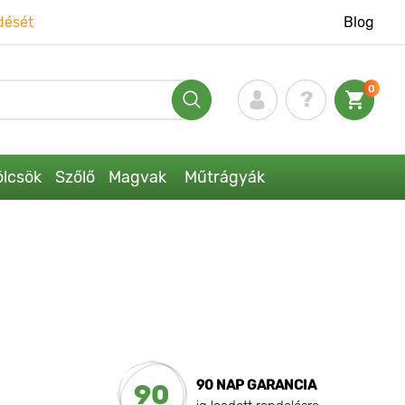
dését
Blog
0
lcsök
Szőlő
Magvak
Műtrágyák
90 NAP GARANCIA
90