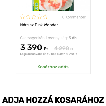
0 Kommentek
Nárcisz Pink Wonder
Csomagonkénti mennyiség:
5 db
3 390
4 290
Ft
Ft
Legalacsonyabb ár 30 nap alatt:* 4 290 Ft
Kosárhoz adás
ADJA HOZZÁ KOSARÁHOZ