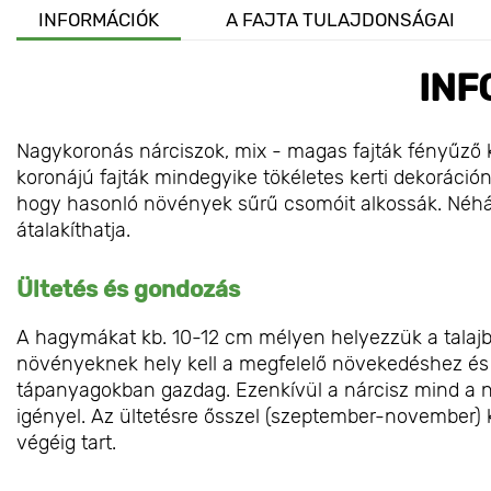
INFORMÁCIÓK
A FAJTA TULAJDONSÁGAI
INF
Nagykoronás nárciszok, mix - magas fajták fényűző ke
koronájú fajták mindegyike tökéletes kerti dekoráció
hogy hasonló növények sűrű csomóit alkossák. Néhán
átalakíthatja.
Ültetés és gondozás
A hagymákat kb. 10-12 cm mélyen helyezzük a talajba
növényeknek hely kell a megfelelő növekedéshez és f
tápanyagokban gazdag. Ezenkívül a nárcisz mind a n
igényel. Az ültetésre ősszel (szeptember-november) k
végéig tart.