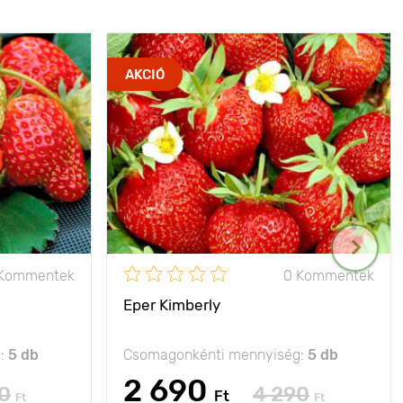
AKCIÓ
 Kommentek
0 Kommentek
Eper Kimberly
g:
5 db
Csomagonkénti mennyiség:
5 db
2 690
0
4 290
Ft
Ft
Ft