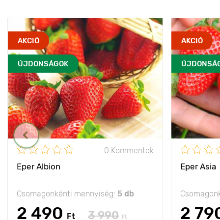
AKCIÓ
AKCIÓ
ÚJDONSÁGOK
ÚJDONSÁ
0 Kommentek
Eper Albion
Eper Asia
Csomagonkénti mennyiség:
5 db
Csomagonk
2 490
2 79
3 990
Ft
Ft