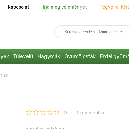
Kapcsolat
Írja meg véleményét
Tegye fel kér
nyek
Tűlevelű
Hagymák
Gyümölcsfák
Erdei gyümö
, mix
0
0 Kommentek