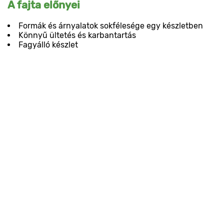
A fajta előnyei
Formák és árnyalatok sokfélesége egy készletben
Könnyű ültetés és karbantartás
Fagyálló készlet