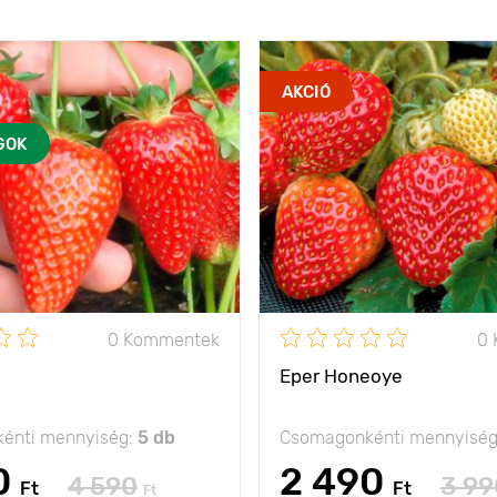
AKCIÓ
GOK
0 Kommentek
0
Eper Honeoye
énti mennyiség:
5 db
Csomagonkénti mennyisé
0
2 490
4 590
3 99
Ft
Ft
Ft