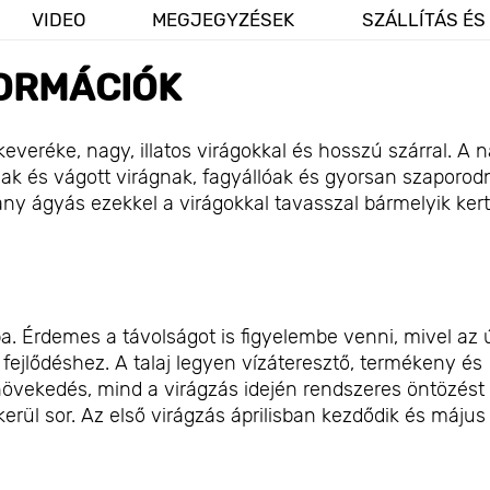
VIDEO
MEGJEGYZÉSEK
SZÁLLÍTÁS ÉS
ORMÁCIÓK
veréke, nagy, illatos virágokkal és hosszú szárral. A 
nak és vágott virágnak, fagyállóak és gyorsan szaporod
y ágyás ezekkel a virágokkal tavasszal bármelyik kert
. Érdemes a távolságot is figyelembe venni, mivel az 
ejlődéshez. A talaj legyen vízáteresztő, termékeny és
övekedés, mind a virágzás idején rendszeres öntözést
erül sor. Az első virágzás áprilisban kezdődik és május