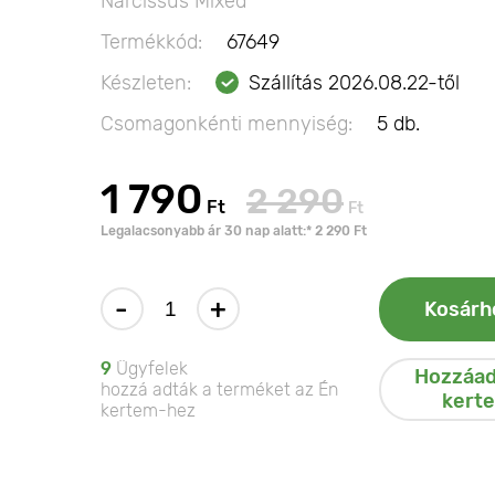
Narcissus Mixed
Termékkód:
67649
Készleten:
Szállítás 2026.08.22-től
Csomagonkénti mennyiség:
5 db.
1 790
2 290
Ft
Ft
Legalacsonyabb ár 30 nap alatt:* 2 290 Ft
-
+
Kosárh
9
Ügyfelek
Hozzáad
hozzá adták a terméket az Én
kert
kertem-hez