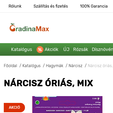
Rólunk
Szállítás és fizetés
100% Garancia
Katalógus
Akciók
ÚJ
Rózsák
Dísznövé
Főoldal
Katalógus
Hagymák
Nárcisz
Nárcisz óriás
NÁRCISZ ÓRIÁS, MIX
AKCIÓ