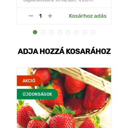
Legalacsonyabb ár 30 nap alatt:* 4 230 Ft
Kosárhoz adás
ADJA HOZZÁ KOSARÁHOZ
AKCIÓ
ÚJDONSÁGOK