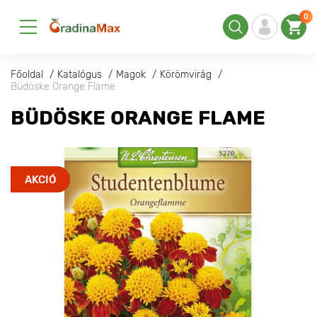
0
Főoldal
Katalógus
Magok
Körömvirág
Büdöske Orange Flame
BÜDÖSKE ORANGE FLAME
AKCIÓ