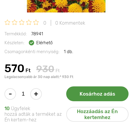
0
0 Kommentek
Termékkód:
78941
Készleten:
Elérhető
Csomagonkénti mennyiség:
1 db.
570
930
Ft
Ft
Legalacsonyabb ár 30 nap alatt:* 930 Ft
-
+
Kosárhoz adás
10
Ügyfelek
Hozzáadás az Én
hozzá adták a terméket az
kertemhez
Én kertem-hez