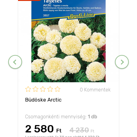
0 Kommentek
Büdöske Arctic
Csomagonkénti mennyiség:
1 db
2 580
4 230
Ft
Ft