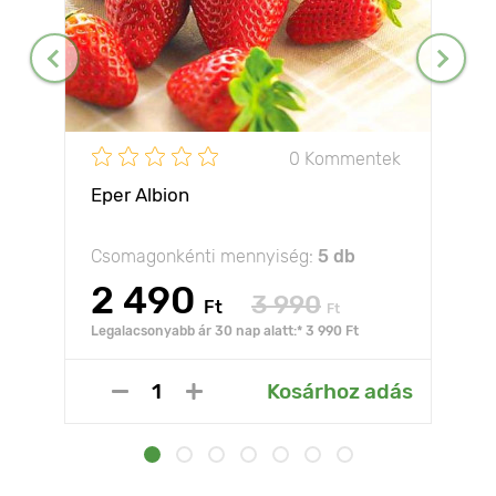
0 Kommentek
Eper Albion
Csomagonkénti mennyiség:
5 db
2 490
3 990
Ft
Ft
Legalacsonyabb ár 30 nap alatt:* 3 990 Ft
Kosárhoz adás