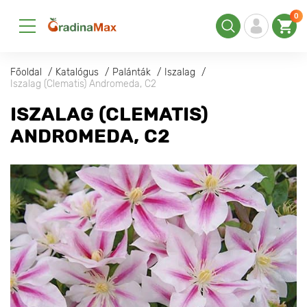
0
Főoldal
Katalógus
Palánták
Iszalag
Iszalag (Clematis) Andromeda, С2
ISZALAG (CLEMATIS)
ANDROMEDA, С2