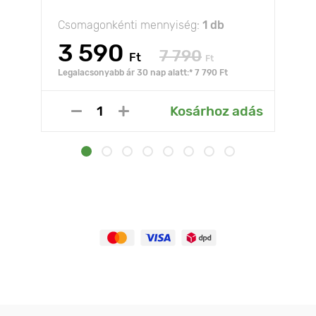
Csomagonkénti mennyiség:
1 db
3 590
7 790
Ft
Ft
Legalacsonyabb ár 30 nap alatt:* 7 790 Ft
Kosárhoz adás