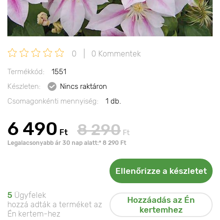
0
0 Kommentek
Termékkód:
1551
Készleten:
Nincs raktáron
Csomagonkénti mennyiség:
1 db.
6 490
8 290
Ft
Ft
Legalacsonyabb ár 30 nap alatt:* 8 290 Ft
Ellenőrizze a készletet
5
Ügyfelek
Hozzáadás az Én
hozzá adták a terméket az
kertemhez
Én kertem-hez