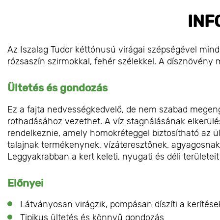
INF
Az Iszalag Tudor kéttónusú virágai szépségével minde
rózsaszín szirmokkal, fehér szélekkel. A dísznövény 
Ültetés és gondozás
Ez a fajta nedvességkedvelő, de nem szabad megeng
rothadásához vezethet. A víz stagnálásának elkerülés
rendelkeznie, amely homokréteggel biztosítható az ü
talajnak termékenynek, vízáteresztőnek, agyagosnak
Leggyakrabban a kert keleti, nyugati és déli területeit
Előnyei
Látványosan virágzik, pompásan díszíti a kerítése
Tipikus ültetés és könnyű gondozás