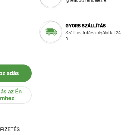
ig leadott rendelésre
GYORS SZÁLLÍTÁS
Szállítás futárszolgálattal 24
h
oz adás
ás az Én
emhez
 FIZETÉS