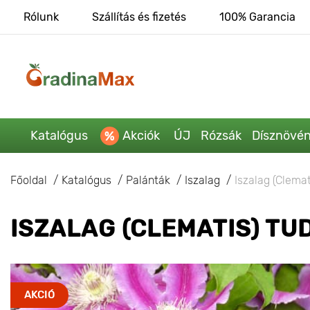
Rólunk
Szállítás és fizetés
100% Garancia
Katalógus
Akciók
ÚJ
Rózsák
Dísznövé
Főoldal
Katalógus
Palánták
Iszalag
Iszalag (Clemat
ISZALAG (CLEMATIS) TU
AKCIÓ