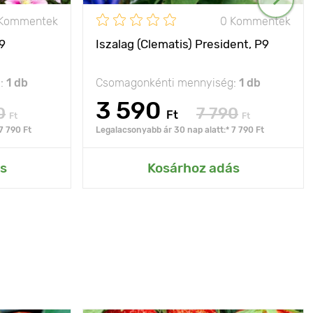
 Kommentek
0 Kommentek
P9
Iszalag (Clematis) President, P9
g:
1 db
Csomagonkénti mennyiség:
1 db
3 590
0
7 790
Ft
Ft
Ft
7 790 Ft
Legalacsonyabb ár 30 nap alatt:* 7 790 Ft
s
Kosárhoz adás