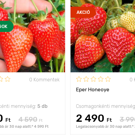
AKCIÓ
GOK
0 Kommentek
0
Eper Honeoye
énti mennyiség:
5 db
Csomagonkénti mennyisé
0
2 490
4 590
3 99
Ft
Ft
Ft
b ár 30 nap alatt:* 4 590 Ft
Legalacsonyabb ár 30 nap alatt:* 