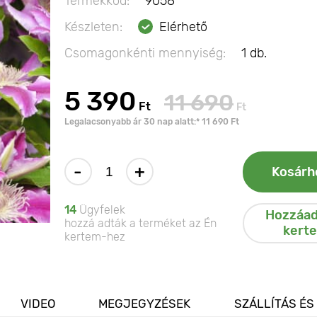
Termékkód:
9058
Készleten:
Elérhető
Csomagonkénti mennyiség:
1 db.
5 390
11 690
Ft
Ft
Legalacsonyabb ár 30 nap alatt:* 11 690 Ft
-
+
Kosárh
14
Ügyfelek
Hozzáad
hozzá adták a terméket az Én
kert
kertem-hez
VIDEO
MEGJEGYZÉSEK
SZÁLLÍTÁS ÉS