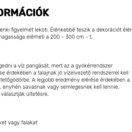
ORMÁCIÓK
nki figyelmét leköti. Élénkebbé teszik a dekorációt élé
magassága elérheti a 200 - 300 cm - t.
edni a víz pangását, mert az a gyökérrendszer
e érdekében a talajnak jó vízelvezető rendszerrel kell
ltetőgödörbe. A legjobb eredmény elérése érdekében a
, enyhén savasnak vagy semlegesnek kell lennie.
 választják ültetésre.
ket vagy falakat