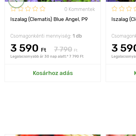
0 Kommentek
Iszalag (Clematis) Blue Angel, P9
Iszalag (C
Csomagonkénti mennyiség:
1 db
Csomagonk
3 590
3 59
7 790
Ft
Ft
Legalacsonyabb ár 30 nap alatt:* 7 790 Ft
Legalacsonyab
Kosárhoz adás