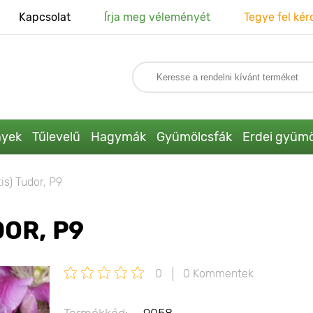
Kapcsolat
Írja meg véleményét
Tegye fel kér
nyek
Tűlevelű
Hagymák
Gyümölcsfák
Erdei gyümö
is) Tudor, P9
DOR, P9
0
0 Kommentek