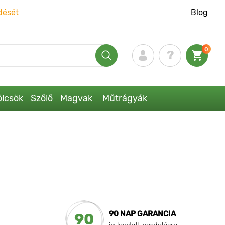
dését
Blog
0
lcsök
Szőlő
Magvak
Műtrágyák
90 NAP GARANCIA
90