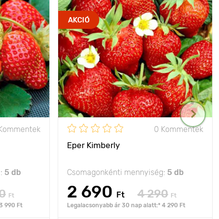
AKCIÓ
 Kommentek
0 Kommentek
Eper Kimberly
g:
5 db
Csomagonkénti mennyiség:
5 db
2 690
0
4 290
Ft
Ft
Ft
3 990 Ft
Legalacsonyabb ár 30 nap alatt:* 4 290 Ft