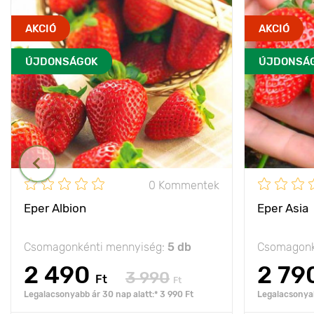
AKCIÓ
AKCIÓ
ÚJDONSÁGOK
ÚJDONSÁ
0 Kommentek
Eper Albion
Eper Asia
Csomagonkénti mennyiség:
5 db
Csomagonk
2 490
2 79
3 990
Ft
Ft
Legalacsonyabb ár 30 nap alatt:* 3 990 Ft
Legalacsonyab