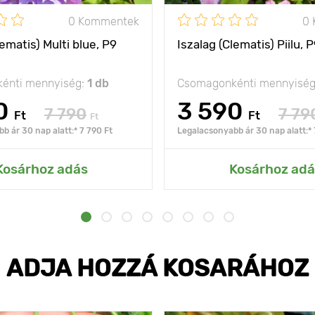
0 Kommentek
0
lematis) Multi blue, P9
Iszalag (Clematis) Piilu, 
énti mennyiség:
1 db
Csomagonkénti mennyisé
0
3 590
7 790
7 79
Ft
Ft
Ft
b ár 30 nap alatt:* 7 790 Ft
Legalacsonyabb ár 30 nap alatt:* 
Kosárhoz adás
Kosárhoz adá
ADJA HOZZÁ KOSARÁHOZ