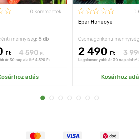
0 Kommentek
0
Eper Honeoye
énti mennyiség:
5 db
Csomagonkénti mennyisé
0
2 490
4 590
3 99
Ft
Ft
Ft
b ár 30 nap alatt:* 4 590 Ft
Legalacsonyabb ár 30 nap alatt:* 
Kosárhoz adás
Kosárhoz adá