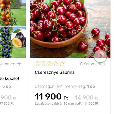
 Kommentek
0 Kommentek
Cseresznye Sabrina
te készlet
g:
5 db
Csomagonkénti mennyiség:
1 db
11 900
 900
14 900
Ft
Ft
Ft
77 900 Ft
Legalacsonyabb ár 30 nap alatt:* 14 900 Ft