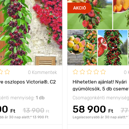
AKCIÓ
0 Kommentek
0
e oszlopos Victoria®, C2
Hihetetlen ajánlat! Nyári
gyümölcsök, 5 db cseme
énti mennyiség:
1 db
Csomagonkénti mennyisé
00
58 900
13 900
77
Ft
Ft
Ft
b ár 30 nap alatt:* 13 900 Ft
Legalacsonyabb ár 30 nap alatt:* 