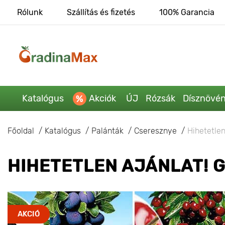
Rólunk
Szállítás és fizetés
100% Garancia
Katalógus
Akciók
ÚJ
Rózsák
Dísznövé
Főoldal
Katalógus
Palánták
Cseresznye
Hihetetle
HIHETETLEN AJÁNLAT! 
AKCIÓ