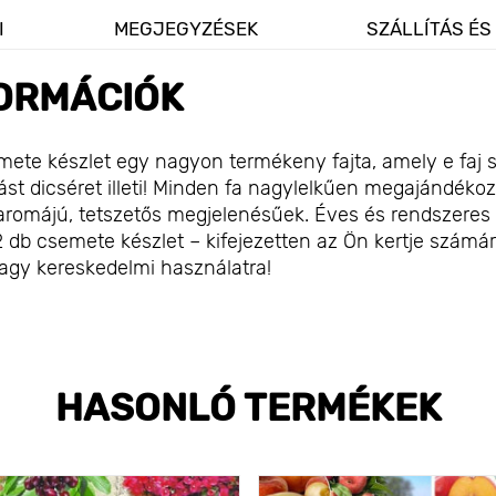
I
MEGJEGYZÉSEK
SZÁLLÍTÁS ÉS
ORMÁCIÓK
emete készlet egy nagyon termékeny fajta, amely e faj 
tást dicséret illeti! Minden fa nagylelkűen megajándéko
 aromájú, tetszetős megjelenésűek. Éves és rendszeres
2 db csemete készlet – kifejezetten az Ön kertje számá
vagy kereskedelmi használatra!
HASONLÓ TERMÉKEK