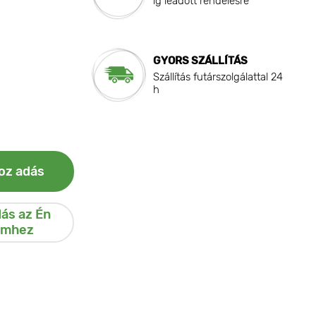
ig leadott rendelésre
GYORS SZÁLLÍTÁS
Szállítás futárszolgálattal 24
h
oz adás
ás az Én
emhez