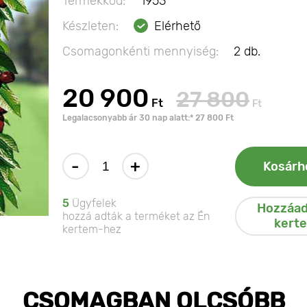
Termékkód:
1953
Készleten:
Elérhető
Csomagonkénti mennyiség:
2 db.
20 900
27 800
Ft
Ft
Legalacsonyabb ár 30 nap alatt:* 27 800 Ft
-
+
Kosárh
5
Ügyfelek
Hozzáad
hozzá adták a terméket az Én
kert
kertem-hez
CSOMAGBAN OLCSÓBB