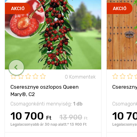
AKCIÓ
AKCIÓ
0 Kommentek
Cseresznye oszlopos Queen
Csereszny
Mary®, C2
Csomagonkénti mennyiség:
1 db
Csomagonk
10 700
10 7
13 900
Ft
Ft
Legalacsonyabb ár 30 nap alatt:* 13 900 Ft
Legalacsonyab