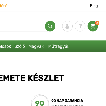
dését
Blog
0
lcsök
Szőlő
Magvak
Műtrágyák
EMETE KÉSZLET
90 NAP GARANCIA
90