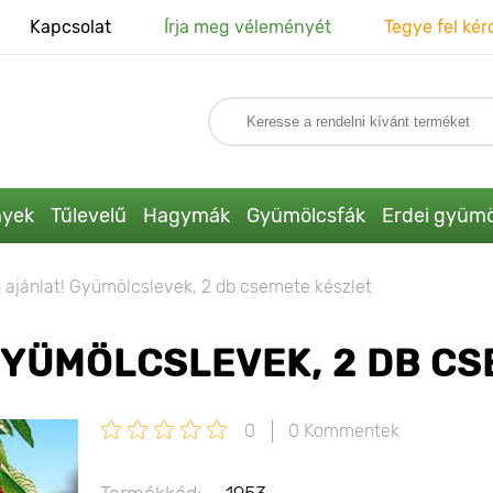
Kapcsolat
Írja meg véleményét
Tegye fel kér
nyek
Tűlevelű
Hagymák
Gyümölcsfák
Erdei gyümö
n ajánlat! Gyümölcslevek, 2 db csemete készlet
GYÜMÖLCSLEVEK, 2 DB CS
0
0 Kommentek