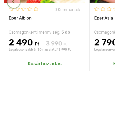
0 Kommentek
Eper Albion
Eper Asia
Csomagonkénti mennyiség:
5 db
Csomagonk
2 490
2 79
3 990
Ft
Ft
Legalacsonyabb ár 30 nap alatt:* 3 990 Ft
Legalacsonyab
Kosárhoz adás