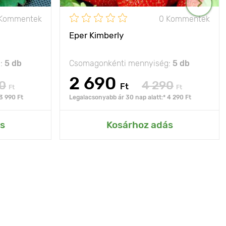
 Kommentek
0 Kommentek
Eper Kimberly
g:
5 db
Csomagonkénti mennyiség:
5 db
2 690
0
4 290
Ft
Ft
Ft
3 990 Ft
Legalacsonyabb ár 30 nap alatt:* 4 290 Ft
s
Kosárhoz adás