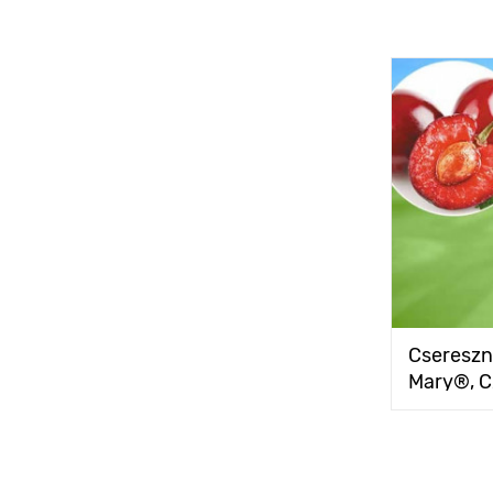
Csereszn
Mary®, 