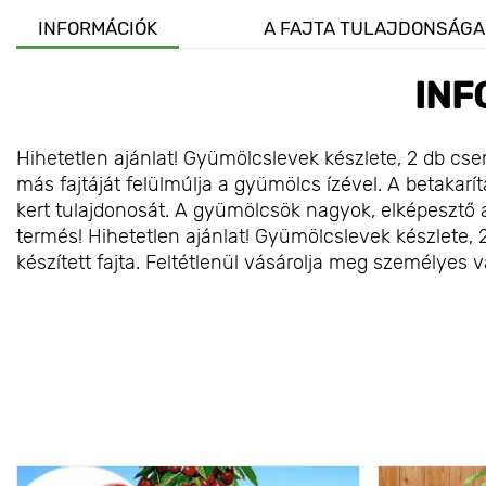
INFORMÁCIÓK
A FAJTA TULAJDONSÁGA
INF
Hihetetlen ajánlat! Gyümölcslevek készlete, 2 db cs
más fajtáját felülmúlja a gyümölcs ízével. A betakarí
kert tulajdonosát. A gyümölcsök nagyok, elképesztő
termés! Hihetetlen ajánlat! Gyümölcslevek készlete, 
készített fajta. Feltétlenül vásárolja meg személyes 