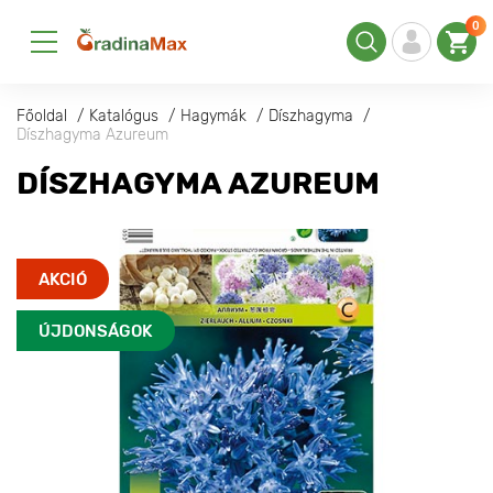
0
Főoldal
Katalógus
Hagymák
Díszhagyma
Díszhagyma Azureum
DÍSZHAGYMA AZUREUM
AKCIÓ
ÚJDONSÁGOK