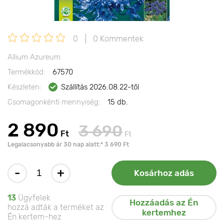
0
0 Kommentek
Allium Azureum
Termékkód:
67570
Készleten:
Szállítás 2026.08.22-től
Csomagonkénti mennyiség:
15 db.
2 890
3 690
Ft
Ft
Legalacsonyabb ár 30 nap alatt:* 3 690 Ft
-
+
Kosárhoz adás
13
Ügyfelek
Hozzáadás az Én
hozzá adták a terméket az
kertemhez
Én kertem-hez