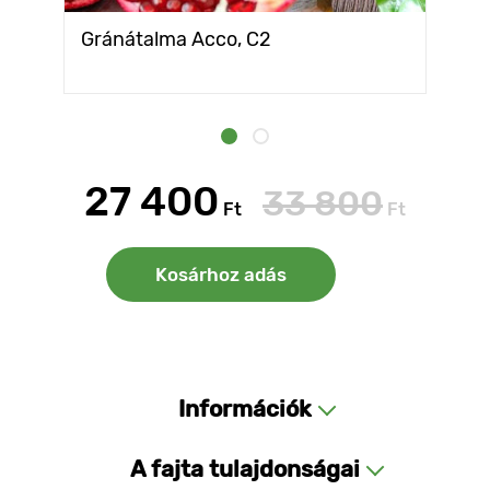
Gránátalma Aссo, С2
27 400
33 800
Ft
Ft
Kosárhoz adás
Információk
A fajta tulajdonságai