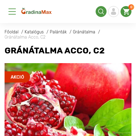
0
Főoldal
Katalógus
Palánták
Gránátalma
Gránátalma Aссo, С2
GRÁNÁTALMA AССO, С2
AKCIÓ