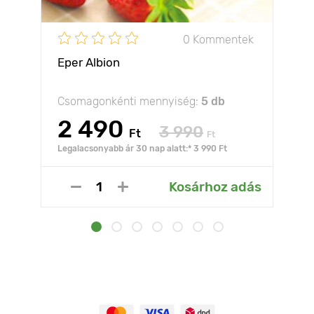
0 Kommentek
Eper Albion
Csomagonkénti mennyiség:
5 db
2 490
3 990
Ft
Ft
Legalacsonyabb ár 30 nap alatt:* 3 990 Ft
Kosárhoz adás