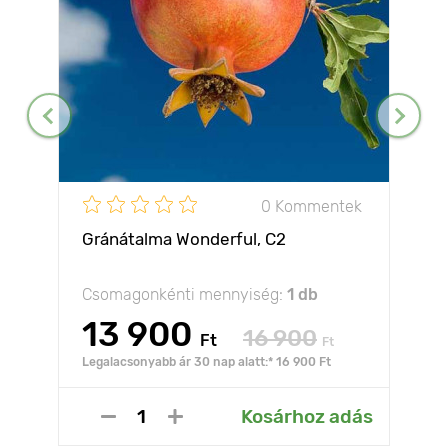
0 Kommentek
Gránátalma Wonderful, С2
Csomagonkénti mennyiség:
1 db
13 900
16 900
Ft
Ft
Legalacsonyabb ár 30 nap alatt:* 16 900 Ft
Kosárhoz adás