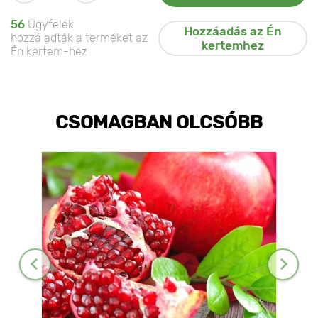
56
Ügyfelek
Hozzáadás az Én
hozzá adták a terméket az
kertemhez
Én kertem-hez
CSOMAGBAN OLCSÓBB