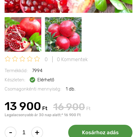
0
0 Kommentek
Termékkód:
7994
Készleten:
Elérhető
Csomagonkénti mennyiség:
1 db.
13 900
16 900
Ft
Ft
Legalacsonyabb ár 30 nap alatt:* 16 900 Ft
-
+
Kosárhoz adás