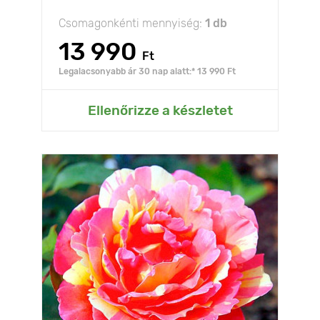
Csomagonkénti mennyiség:
1 db
13 990
Ft
Legalacsonyabb ár 30 nap alatt:* 13 990 Ft
Ellenőrizze a készletet