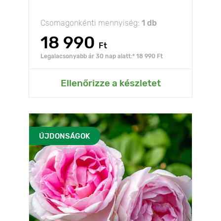
Csomagonkénti mennyiség:
1 db
18 990
Ft
Legalacsonyabb ár 30 nap alatt:* 18 990 Ft
Ellenőrizze a készletet
ÚJDONSÁGOK