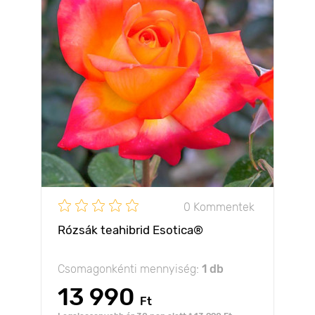
0 Kommentek
Rózsák teahibrid Esotica®
Csomagonkénti mennyiség:
1 db
13 990
Ft