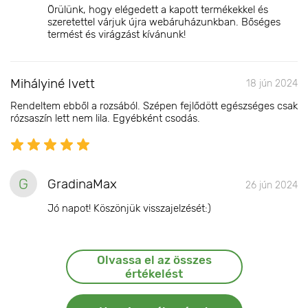
Örülünk, hogy elégedett a kapott termékekkel és
szeretettel várjuk újra webáruházunkban. Bőséges
termést és virágzást kívánunk!
Mihályiné Ivett
18 jún 2024
Rendeltem ebből a rozsából. Szépen fejlődött egészséges csak
rózsaszín lett nem lila. Egyébként csodás.
G
GradinaMax
26 jún 2024
Jó napot! Köszönjük visszajelzését:)
Olvassa el az összes
értékelést