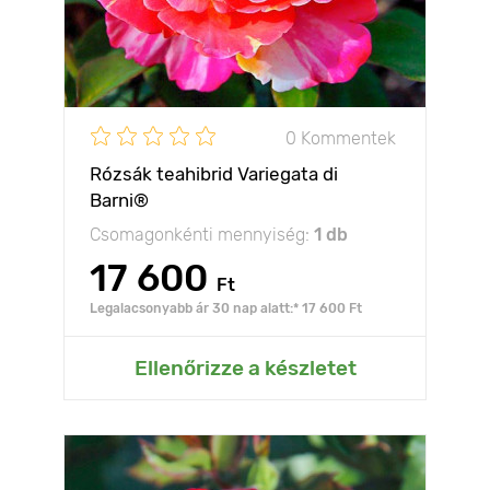
0 Kommentek
Rózsák teahibrid Variegata di
Barni®
Csomagonkénti mennyiség:
1 db
17 600
Ft
Legalacsonyabb ár 30 nap alatt:* 17 600 Ft
Ellenőrizze a készletet