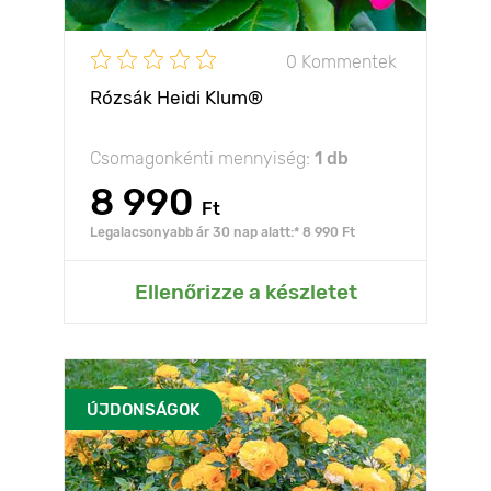
0 Kommentek
Rózsák Heidi Klum®
Csomagonkénti mennyiség:
1 db
8 990
Ft
Legalacsonyabb ár 30 nap alatt:* 8 990 Ft
Ellenőrizze a készletet
ÚJDONSÁGOK