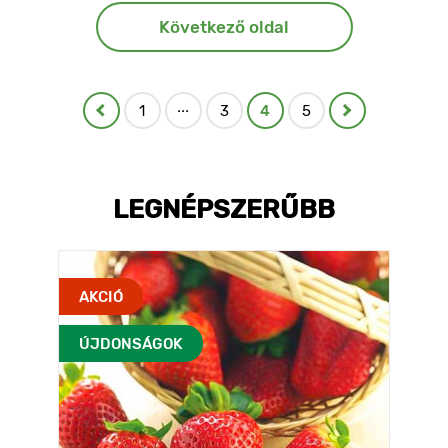
Következő oldal
...
1
3
4
5
LEGNÉPSZERŰBB
AKCIÓ
ÚJDONSÁGOK