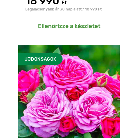
18 990
Ft
Legalacsonyabb ár 30 nap alatt:* 18 990 Ft
Ellenőrizze a készletet
ÚJDONSÁGOK