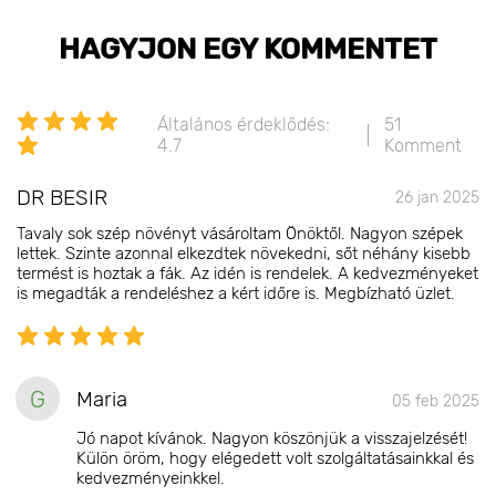
HAGYJON EGY KOMMENTET
Általános érdeklődés:
51
4.7
Komment
DR BESIR
26 jan 2025
Tavaly sok szép növényt vásároltam Önöktől. Nagyon szépek
lettek. Szinte azonnal elkezdtek növekedni, sőt néhány kisebb
termést is hoztak a fák. Az idén is rendelek. A kedvezményeket
is megadták a rendeléshez a kért időre is. Megbízható üzlet.
G
Maria
05 feb 2025
Jó napot kívánok. Nagyon köszönjük a visszajelzését!
Külön öröm, hogy elégedett volt szolgáltatásainkkal és
kedvezményeinkkel.