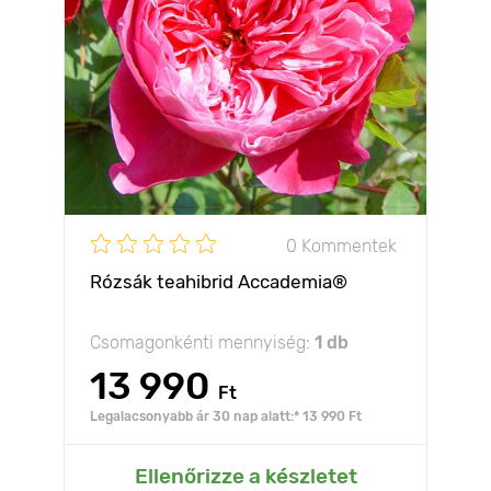
0 Kommentek
Rózsák teahibrid Accademia®
Csomagonkénti mennyiség:
1 db
13 990
Ft
Legalacsonyabb ár 30 nap alatt:* 13 990 Ft
Ellenőrizze a készletet