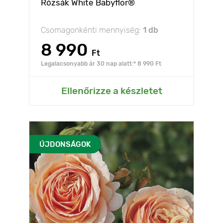
Rózsák White Babyflor®
Csomagonkénti mennyiség:
1 db
8 990
Ft
Legalacsonyabb ár 30 nap alatt:* 8 990 Ft
Ellenőrizze a készletet
ÚJDONSÁGOK