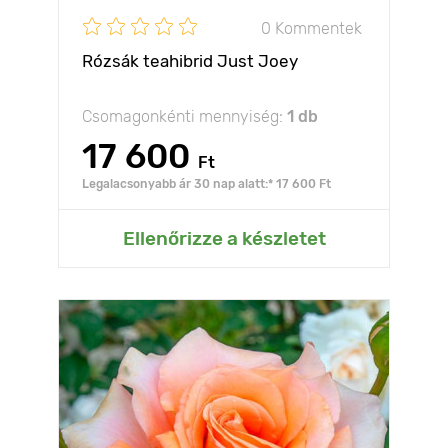
0 Kommentek
Rózsák teahibrid Just Joey
Csomagonkénti mennyiség:
1 db
17 600
Ft
Legalacsonyabb ár 30 nap alatt:* 17 600 Ft
Ellenőrizze a készletet