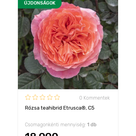
ÚJDONSÁGOK
0 Kommentek
Rózsa teahibrid Etrusca®, C5
Csomagonkénti mennyiség:
1 db