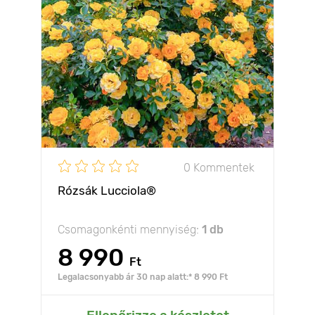
0 Kommentek
Rózsák Lucciola®
Csomagonkénti mennyiség:
1 db
8 990
Ft
Legalacsonyabb ár 30 nap alatt:* 8 990 Ft