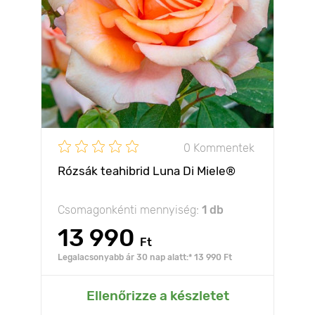
0 Kommentek
Rózsák teahibrid Luna Di Miele®
Csomagonkénti mennyiség:
1 db
13 990
Ft
Legalacsonyabb ár 30 nap alatt:* 13 990 Ft
Ellenőrizze a készletet