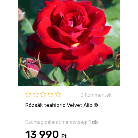
0 Kommentek
Rózsák teahibrid Velvet Alibi®
Csomagonkénti mennyiség:
1 db
13 990
Ft