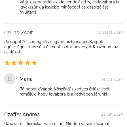
Várjuk szeretettel az idei rendelését is, és továbbra is
igyekszünk a legjobb minőséget és kiszolgálást
nyújtani!
Csillag Zsolt
30 szept 2024
Jó napot.A csomagolás nagyon biztonságos,Szépek
egészségesek és sérülésmentesek a növények,Köszönöm az
olajfákat.
G
Maria
14 oct 2024
Jó napot kívánok. Köszönjük kedves értékelését,
reméljük, hogy továbbra is a kedvében járunk!
Czaffer Andrea
29 jún 2024
Dáliákat és liliomokat vásároltam Minden várakozásomat