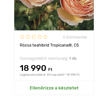
0 Kommentek
Rózsa teahibrid Tropicana®, C5
Csomagonkénti mennyiség:
1 db
18 990
Ft
Legalacsonyabb ár 30 nap alatt:* 18 990 Ft
Ellenőrizze a készletet