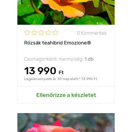
0 Kommentek
Rózsák teahibrid Emozione®
Csomagonkénti mennyiség:
1 db
13 990
Ft
Legalacsonyabb ár 30 nap alatt:* 13 990 Ft
Ellenőrizze a készletet