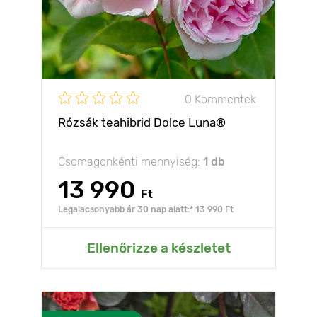
0 Kommentek
Rózsák teahibrid Dolce Luna®
Csomagonkénti mennyiség:
1 db
13 990
Ft
Legalacsonyabb ár 30 nap alatt:* 13 990 Ft
Ellenőrizze a készletet