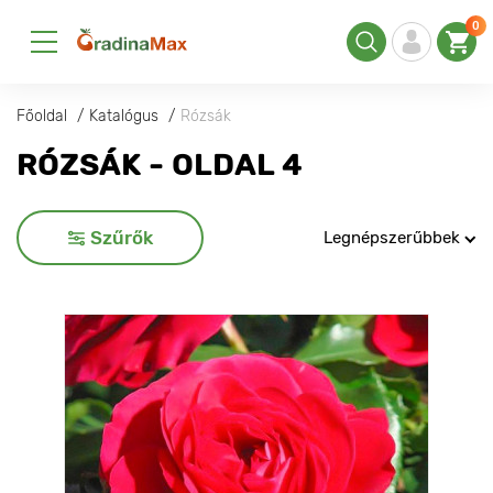
0
Főoldal
Katalógus
Rózsák
RÓZSÁK - OLDAL 4
Szűrők
Legnépszerűbbek