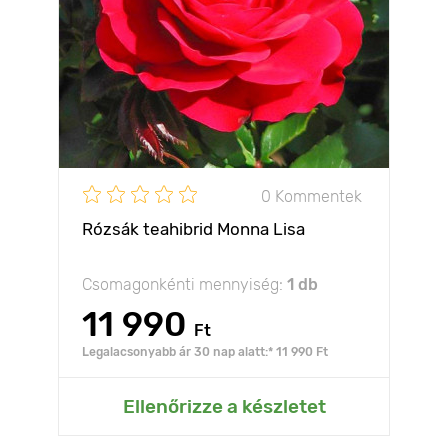
0 Kommentek
Rózsák teahibrid Monna Lisa
Csomagonkénti mennyiség:
1 db
11 990
Ft
Legalacsonyabb ár 30 nap alatt:* 11 990 Ft
Ellenőrizze a készletet