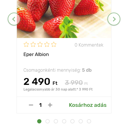
0 Kommentek
Eper Albion
Csomagonkénti mennyiség:
5 db
2 490
3 990
Ft
Ft
Legalacsonyabb ár 30 nap alatt:* 3 990 Ft
Kosárhoz adás