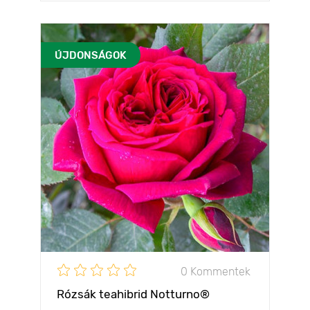
ÚJDONSÁGOK
0 Kommentek
Rózsák teahibrid Notturno®