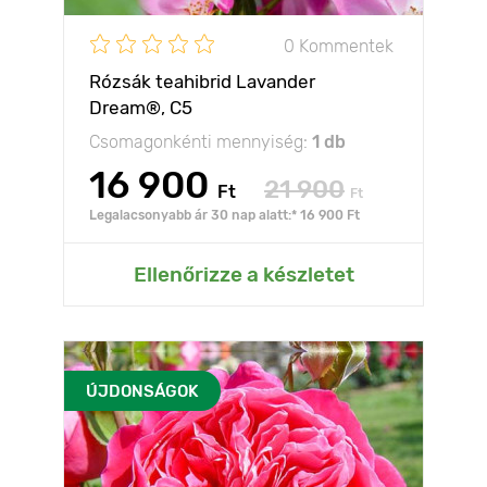
0 Kommentek
Rózsák teahibrid Lavander
Dream®, C5
Csomagonkénti mennyiség:
1 db
16 900
21 900
Ft
Ft
Legalacsonyabb ár 30 nap alatt:* 16 900 Ft
Ellenőrizze a készletet
ÚJDONSÁGOK