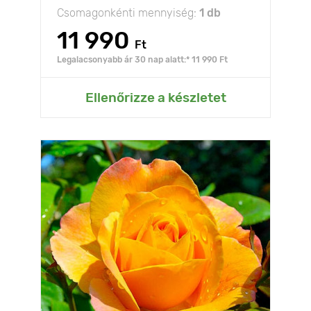
Csomagonkénti mennyiség:
1 db
11 990
Ft
Legalacsonyabb ár 30 nap alatt:* 11 990 Ft
Ellenőrizze a készletet