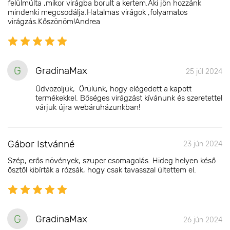
felülmúlta ,mikor virágba borult a kertem.Aki jön hozzánk
mindenki megcsodálja.Hatalmas virágok ,folyamatos
virágzás.Kőszönöm!Andrea
G
GradinaMax
25 júl 2024
Üdvözöljük, Örülünk, hogy elégedett a kapott
termékekkel. Bőséges virágzást kívánunk és szeretettel
várjuk újra webáruházunkban!
Gábor Istvánné
23 jún 2024
Szép, erős növények, szuper csomagolás. Hideg helyen késő
ősztől kibírták a rózsák, hogy csak tavasszal ültettem el.
G
GradinaMax
26 jún 2024