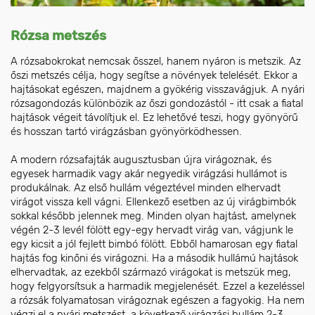
Rózsa metszés
A rózsabokrokat nemcsak ősszel, hanem nyáron is metszik. Az
őszi metszés célja, hogy segítse a növények telelését. Ekkor a
hajtásokat egészen, majdnem a gyökérig visszavágjuk. A nyári
rózsagondozás különbözik az őszi gondozástól - itt csak a fiatal
hajtások végeit távolítjuk el. Ez lehetővé teszi, hogy gyönyörű
és hosszan tartó virágzásban gyönyörködhessen.
A modern rózsafajták augusztusban újra virágoznak, és
egyesek harmadik vagy akár negyedik virágzási hullámot is
produkálnak. Az első hullám végeztével minden elhervadt
virágot vissza kell vágni. Ellenkező esetben az új virágbimbók
sokkal később jelennek meg. Minden olyan hajtást, amelynek
végén 2-3 levél fölött egy-egy hervadt virág van, vágjunk le
egy kicsit a jól fejlett bimbó fölött. Ebből hamarosan egy fiatal
hajtás fog kinőni és virágozni. Ha a második hullámú hajtások
elhervadtak, az ezekből származó virágokat is metszük meg,
hogy felgyorsítsuk a harmadik megjelenését. Ezzel a kezeléssel
a rózsák folyamatosan virágoznak egészen a fagyokig. Ha nem
végzi el a nyári metszést, a következő virágzási hullám 2-3