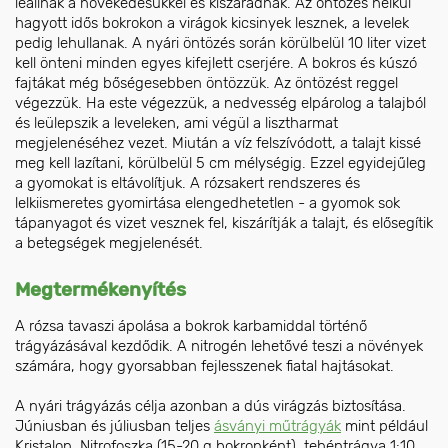
leállnak a növekedésükkel és kiszáradnak. Az öntözés nélkül
hagyott idős bokrokon a virágok kicsinyek lesznek, a levelek
pedig lehullanak. A nyári öntözés során körülbelül 10 liter vizet
kell önteni minden egyes kifejlett cserjére. A bokros és kúszó
fajtákat még bőségesebben öntözzük. Az öntözést reggel
végezzük. Ha este végezzük, a nedvesség elpárolog a talajból
és leülepszik a leveleken, ami végül a lisztharmat
megjelenéséhez vezet. Miután a víz felszívódott, a talajt kissé
meg kell lazítani, körülbelül 5 cm mélységig. Ezzel egyidejűleg
a gyomokat is eltávolítjuk. A rózsakert rendszeres és
lelkiismeretes gyomirtása elengedhetetlen - a gyomok sok
tápanyagot és vizet vesznek fel, kiszárítják a talajt, és elősegítik
a betegségek megjelenését.
Megtermékenyítés
A rózsa tavaszi ápolása a bokrok karbamiddal történő
trágyázásával kezdődik. A nitrogén lehetővé teszi a növények
számára, hogy gyorsabban fejlesszenek fiatal hajtásokat.
A nyári trágyázás célja azonban a dús virágzás biztosítása.
Júniusban és júliusban teljes
ásványi műtrágyák
mint például
Kristalon, Nitrofoszka (15-20 g bokronként), tehéntrágya 1:10,