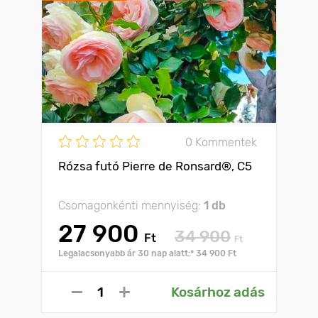
0 Kommentek
Rózsa futó Pierre de Ronsard®, C5
Csomagonkénti mennyiség:
1 db
27 900
34 900
Ft
Ft
Legalacsonyabb ár 30 nap alatt:* 34 900 Ft
Kosárhoz adás