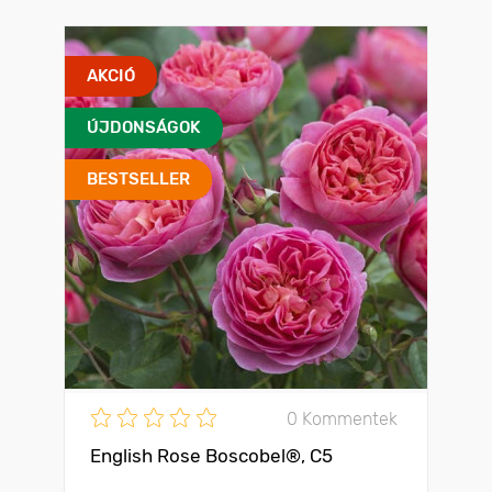
AKCIÓ
ÚJDONSÁGOK
BESTSELLER
0 Kommentek
English Rose Boscobel®, C5