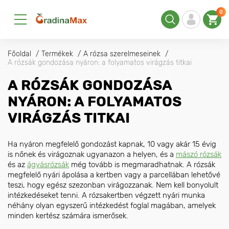
0
Főoldal
Termékek
A rózsa szerelmeseinek
A rózsák gondozása nyáron: a folyamatos virágzás titkai
A RÓZSÁK GONDOZÁSA
NYÁRON: A FOLYAMATOS
VIRÁGZÁS TITKAI
Ha nyáron megfelelő gondozást kapnak, 10 vagy akár 15 évig
is nőnek és virágoznak ugyanazon a helyen, és a
mászó rózsák
és az
ágyásrózsák
még tovább is megmaradhatnak. A rózsák
megfelelő nyári ápolása a kertben vagy a parcellában lehetővé
teszi, hogy egész szezonban virágozzanak. Nem kell bonyolult
intézkedéseket tenni. A rózsakertben végzett nyári munka
néhány olyan egyszerű intézkedést foglal magában, amelyek
minden kertész számára ismerősek.