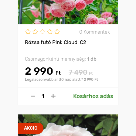
0 Kommentek
Rózsa futó Pink Cloud, C2
Csomagonkénti mennyiség:
1 db
2 990
7 490
Ft
Ft
Legalacsonyabb ár 30 nap alatt:* 2 990 Ft
Kosárhoz adás
AKCIÓ