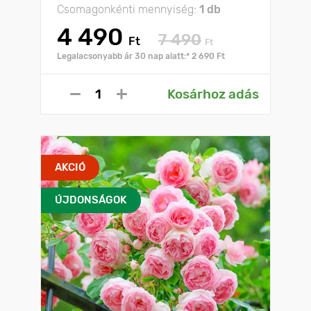
Csomagonkénti mennyiség:
1 db
4 490
7 490
Ft
Ft
Legalacsonyabb ár 30 nap alatt:* 2 690 Ft
Kosárhoz adás
AKCIÓ
ÚJDONSÁGOK