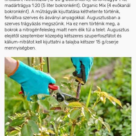
madártrágya 1:20 (5 liter bokronként), Organic Mix (4 evőkanál
bokronként). A műtrágyák kijuttatása kéthetente történik,
felváltva szerves és ásványi anyagokkal. Augusztusban a
szerves trágyázás megszűnik. Ha ez nem történik meg, a
bokrok a nitrogénfelesleg miatt nem élik túl a telet. Augusztus
elejétől szeptember közepéig kétszeres szuperfoszfátot és
kálium-nitrátot kell kijuttatni a talajba kétszer 15 g/cserje
mennyiségben.