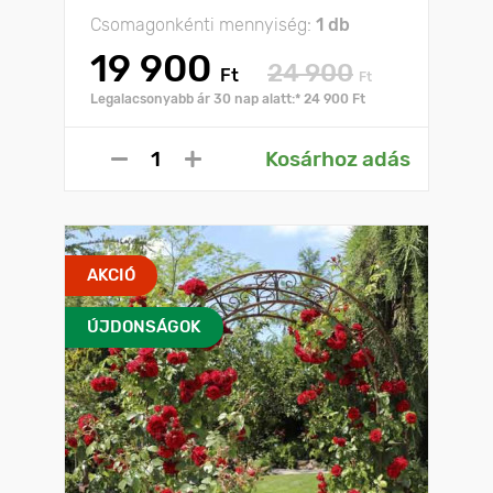
Csomagonkénti mennyiség:
1 db
19 900
24 900
Ft
Ft
Legalacsonyabb ár 30 nap alatt:* 24 900 Ft
Kosárhoz adás
AKCIÓ
ÚJDONSÁGOK