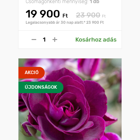
Csomagonkénti mennyiség:
1 db
19 900
23 900
Ft
Ft
Legalacsonyabb ár 30 nap alatt:* 23 900 Ft
Kosárhoz adás
AKCIÓ
ÚJDONSÁGOK