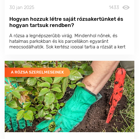
30 jan 2025
1433
Hogyan hozzuk létre saját rózsakertünket és
hogyan tartsuk rendben?
A rózsa a legnépszerűbb virág. Mindenhol nőnek, és
hatalmas parkokban és kis parcellákon egyaránt
megcsodálhatók. Sok kertész joggal tartja a
rózsát
a kert
királynőjének, és a kertben vagy a bejárat közelében a
legjobb helyet adják neki.
A RÓZSA SZERELMESEINEK