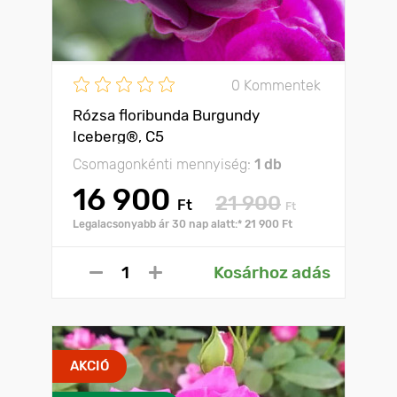
0 Kommentek
Rózsa floribunda Burgundy
Iceberg®, C5
Csomagonkénti mennyiség:
1 db
16 900
21 900
Ft
Ft
Legalacsonyabb ár 30 nap alatt:* 21 900 Ft
Kosárhoz adás
AKCIÓ