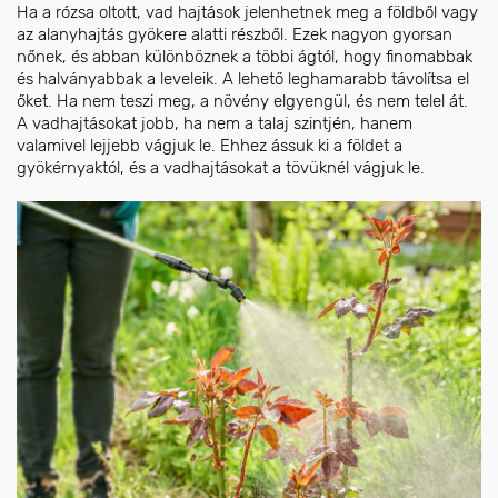
Ha a rózsa oltott, vad hajtások jelenhetnek meg a földből vagy
az alanyhajtás gyökere alatti részből. Ezek nagyon gyorsan
nőnek, és abban különböznek a többi ágtól, hogy finomabbak
és halványabbak a leveleik. A lehető leghamarabb távolítsa el
őket. Ha nem teszi meg, a növény elgyengül, és nem telel át.
A vadhajtásokat jobb, ha nem a talaj szintjén, hanem
valamivel lejjebb vágjuk le. Ehhez ássuk ki a földet a
gyökérnyaktól, és a vadhajtásokat a tövüknél vágjuk le.