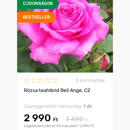
ÚJDONSÁGOK
BESTSELLER
0 Kommentek
Rózsa teahibrid Bell Ange, C2
Csomagonkénti mennyiség:
1 db
2 990
7 490
Ft
Ft
Legalacsonyabb ár 30 nap alatt:* 2 990 Ft