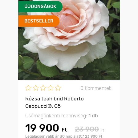
ÚJDONSÁGOK
BESTSELLER
0 Kommentek
Rózsa teahibrid Roberto
Cappucci®, C5
Csomagonkénti mennyiség:
1 db
19 900
23 900
Ft
Ft
Legalacsonyabb ár 30 nap alatt:* 23 900 Ft