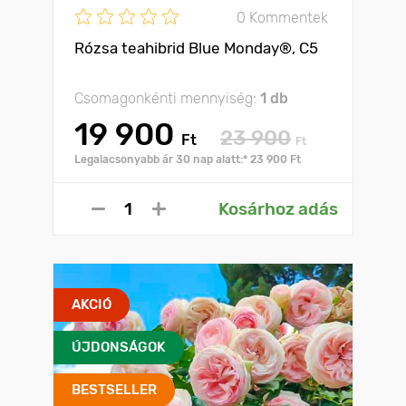
0 Kommentek
Rózsa teahibrid Blue Monday®, C5
Csomagonkénti mennyiség:
1 db
19 900
23 900
Ft
Ft
Legalacsonyabb ár 30 nap alatt:* 23 900 Ft
Kosárhoz adás
AKCIÓ
ÚJDONSÁGOK
BESTSELLER