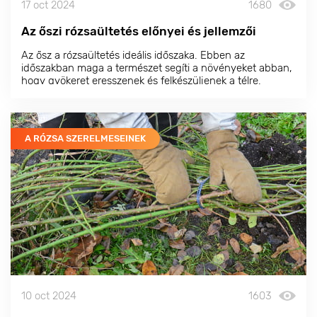
17 oct 2024
1680
Az őszi rózsaültetés előnyei és jellemzői
Az ősz a rózsaültetés ideális időszaka. Ebben az
időszakban maga a természet segíti a növényeket abban,
hogy gyökeret eresszenek és felkészüljenek a télre.
Októberben a talaj mélyen felmelegedett és a felszínen
még nem fagyott, ami ideális feltételeket teremt a
gyökeresedéshez.
A RÓZSA SZERELMESEINEK
10 oct 2024
1603