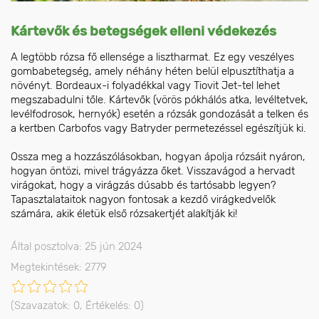
Kártevők és betegségek elleni védekezés
A legtöbb rózsa fő ellensége a lisztharmat. Ez egy veszélyes
gombabetegség, amely néhány héten belül elpusztíthatja a
növényt. Bordeaux-i folyadékkal vagy Tiovit Jet-tel lehet
megszabadulni tőle. Kártevők (vörös pókhálós atka, levéltetvek,
levélfodrosok, hernyók) esetén a rózsák gondozását a telken és
a kertben Carbofos vagy Batryder permetezéssel egészítjük ki.
Ossza meg a hozzászólásokban, hogyan ápolja rózsáit nyáron,
hogyan öntözi, mivel trágyázza őket. Visszavágod a hervadt
virágokat, hogy a virágzás dúsabb és tartósabb legyen?
Tapasztalataitok nagyon fontosak a kezdő virágkedvelők
számára, akik életük első rózsakertjét alakítják ki!
Által posztolva: 25 jún 2024
Megtekintések: 2779
(Szavazatok:
0
, Értékelés:
0
)