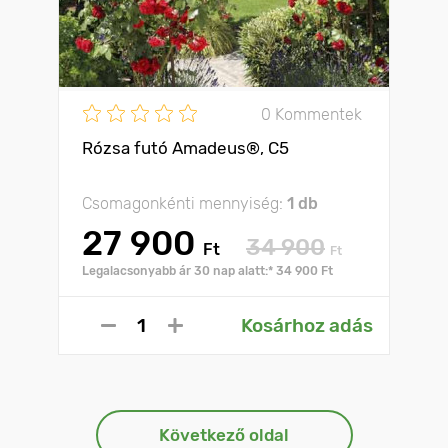
0 Kommentek
Rózsa futó Amadeus®, C5
Csomagonkénti mennyiség:
1 db
27 900
34 900
Ft
Ft
Legalacsonyabb ár 30 nap alatt:* 34 900 Ft
Kosárhoz adás
Következő oldal