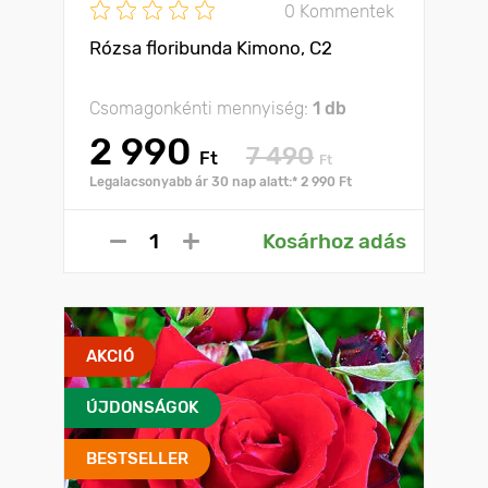
0 Kommentek
Rózsa floribunda Kimono, C2
Csomagonkénti mennyiség:
1 db
2 990
7 490
Ft
Ft
Legalacsonyabb ár 30 nap alatt:* 2 990 Ft
Kosárhoz adás
AKCIÓ
ÚJDONSÁGOK
BESTSELLER