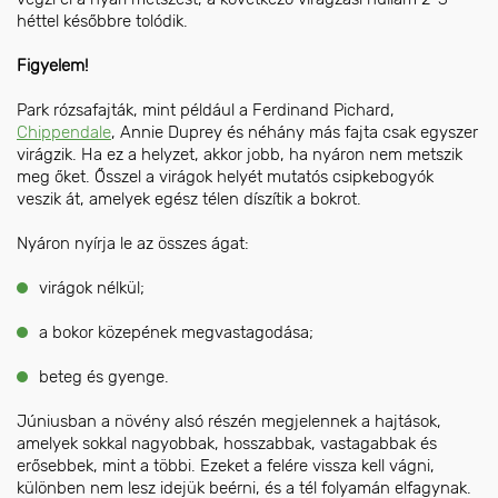
héttel későbbre tolódik.
Figyelem!
Park rózsafajták, mint például a Ferdinand Pichard,
Chippendale
, Annie Duprey és néhány más fajta csak egyszer
virágzik. Ha ez a helyzet, akkor jobb, ha nyáron nem metszik
meg őket. Ősszel a virágok helyét mutatós csipkebogyók
veszik át, amelyek egész télen díszítik a bokrot.
Nyáron nyírja le az összes ágat:
virágok nélkül;
a bokor közepének megvastagodása;
beteg és gyenge.
Júniusban a növény alsó részén megjelennek a hajtások,
amelyek sokkal nagyobbak, hosszabbak, vastagabbak és
erősebbek, mint a többi. Ezeket a felére vissza kell vágni,
különben nem lesz idejük beérni, és a tél folyamán elfagynak.