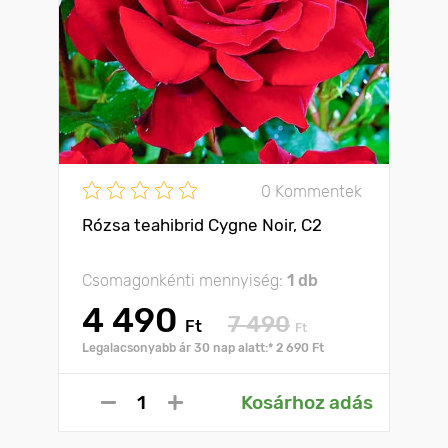
0 Kommentek
Rózsa teahibrid Cygne Noir, C2
Csomagonkénti mennyiség:
1 db
4 490
7 490
Ft
Ft
Legalacsonyabb ár 30 nap alatt:* 2 690 Ft
Kosárhoz adás