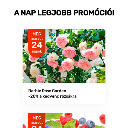
A NAP LEGJOBB PROMÓCIÓI
MÉG
maradt
24
napok
Barbie Rose Garden
-20% a kedvenc rózsákra
MÉG
maradt