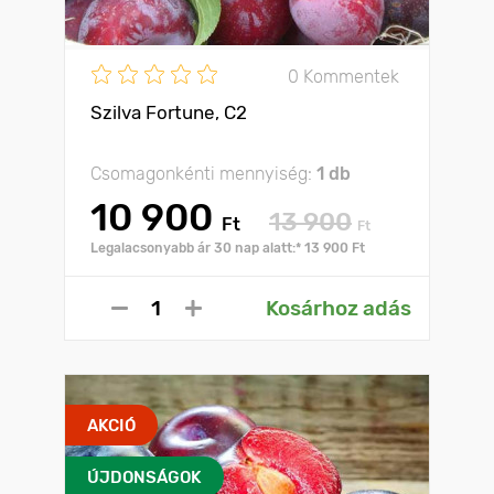
0 Kommentek
Szilva Fortune, C2
Csomagonkénti mennyiség:
1 db
10 900
13 900
Ft
Ft
Legalacsonyabb ár 30 nap alatt:* 13 900 Ft
Kosárhoz adás
AKCIÓ
ÚJDONSÁGOK