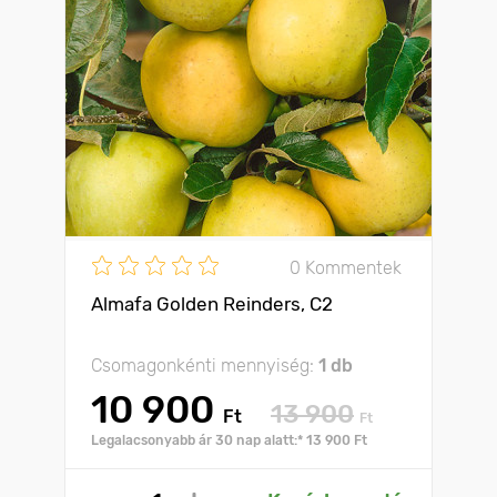
0 Kommentek
Almafa Golden Reinders, C2
Csomagonkénti mennyiség:
1 db
10 900
13 900
Ft
Ft
Legalacsonyabb ár 30 nap alatt:* 13 900 Ft