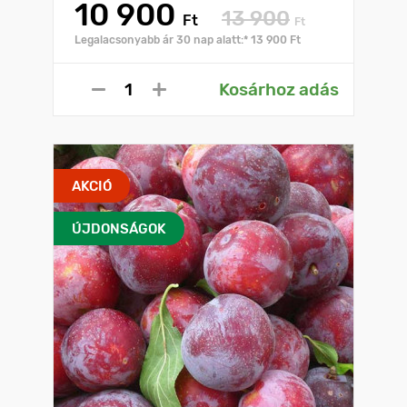
10 900
13 900
Ft
Ft
Legalacsonyabb ár 30 nap alatt:* 13 900 Ft
Kosárhoz adás
AKCIÓ
ÚJDONSÁGOK