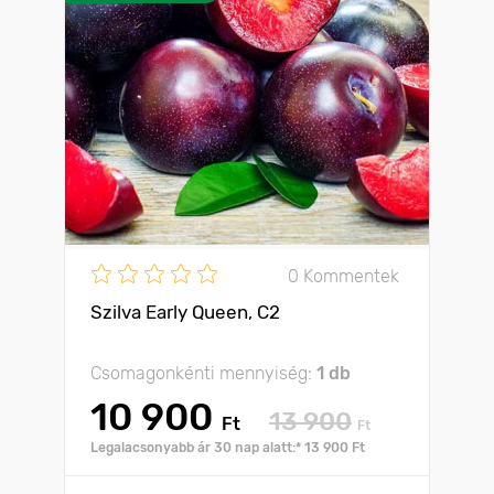
0 Kommentek
Szilva Early Queen, C2
Csomagonkénti mennyiség:
1 db
10 900
13 900
Ft
Ft
Legalacsonyabb ár 30 nap alatt:* 13 900 Ft