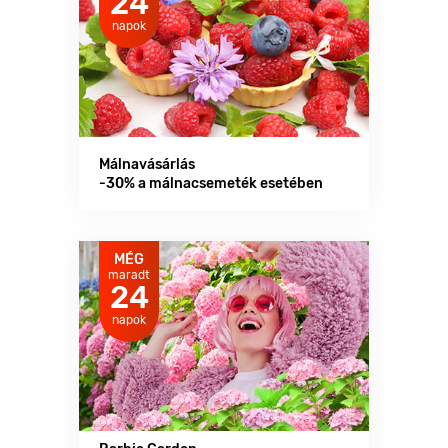
24
napok
Málnavásárlás
-30% a málnacsemeték esetében
MÉG
maradt
24
napok