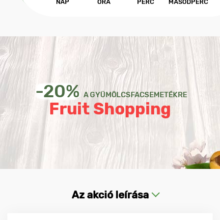
NAP
ÓRA
PERC
MÁSODPERC
-20%
A GYÜMÖLCSFACSEMETÉKRE
Fruit Shopping
Az akció leírása