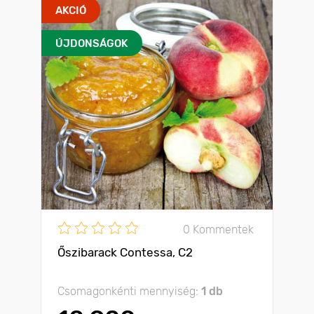
AKCIÓ
ÚJDONSÁGOK
0 Kommentek
Őszibarack Contessa, C2
Csomagonkénti mennyiség:
1 db