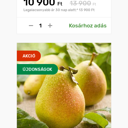
10 900
13 900
Ft
Ft
Legalacsonyabb ár 30 nap alatt:* 13 900 Ft
Kosárhoz adás
AKCIÓ
ÚJDONSÁGOK