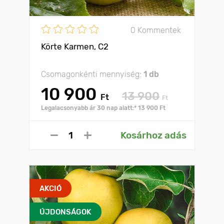
0 Kommentek
Körte Karmen, C2
Csomagonkénti mennyiség:
1 db
10 900
13 900
Ft
Ft
Legalacsonyabb ár 30 nap alatt:* 13 900 Ft
Kosárhoz adás
AKCIÓ
ÚJDONSÁGOK