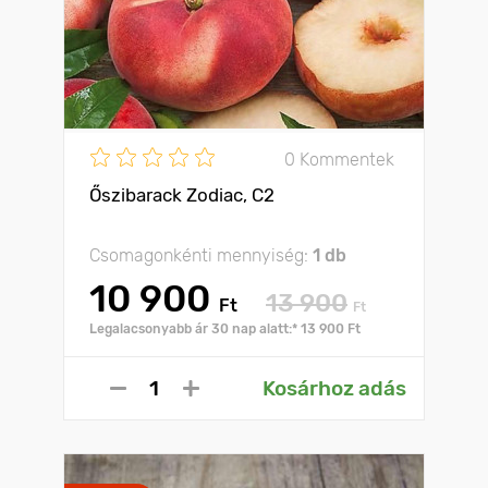
0 Kommentek
Őszibarack Zodiac, C2
Csomagonkénti mennyiség:
1 db
10 900
13 900
Ft
Ft
Legalacsonyabb ár 30 nap alatt:* 13 900 Ft
Kosárhoz adás