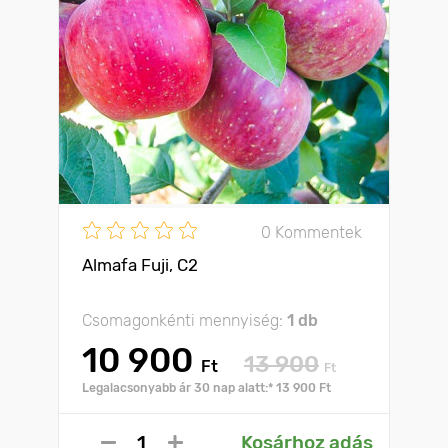
0 Kommentek
Almafa Fuji, С2
Csomagonkénti mennyiség:
1 db
10 900
13 900
Ft
Ft
Legalacsonyabb ár 30 nap alatt:* 13 900 Ft
Kosárhoz adás