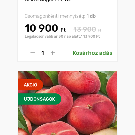
Csomagonkénti mennyiség:
1 db
10 900
13 900
Ft
Ft
Legalacsonyabb ár 30 nap alatt:* 13 900 Ft
Kosárhoz adás
AKCIÓ
ÚJDONSÁGOK