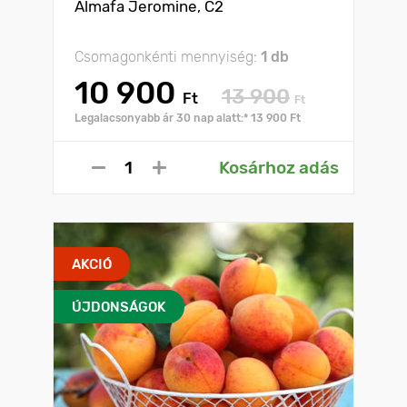
Almafa Jeromine, C2
Csomagonkénti mennyiség:
1 db
10 900
13 900
Ft
Ft
Legalacsonyabb ár 30 nap alatt:* 13 900 Ft
Kosárhoz adás
AKCIÓ
ÚJDONSÁGOK