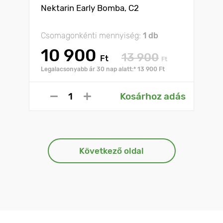
Nektarin Early Bomba, C2
Csomagonkénti mennyiség:
1 db
10 900
13 900
Ft
Ft
Legalacsonyabb ár 30 nap alatt:* 13 900 Ft
Kosárhoz adás
Következő oldal