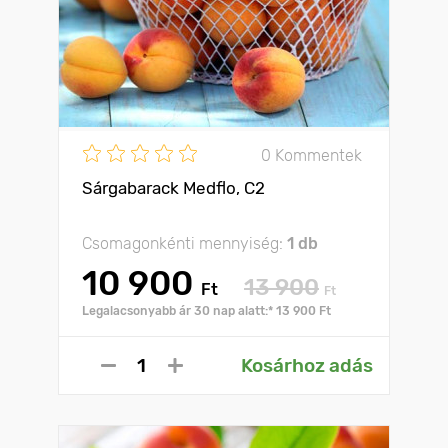
0 Kommentek
Sárgabarack Medflo, C2
Csomagonkénti mennyiség:
1 db
10 900
13 900
Ft
Ft
Legalacsonyabb ár 30 nap alatt:* 13 900 Ft
Kosárhoz adás