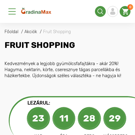
0
Főoldal
Akciók
Fruit Shopping
FRUIT SHOPPING
Kedvezmények a legjobb gyümölcsfafajtákra - akár 20%!
Hagyma, nektarin, körte, cseresznye tágas parcellákba és
házikertekbe. Újdonságok széles választéka - ne hagyja ki!
LEZÁRUL:
23
11
28
27