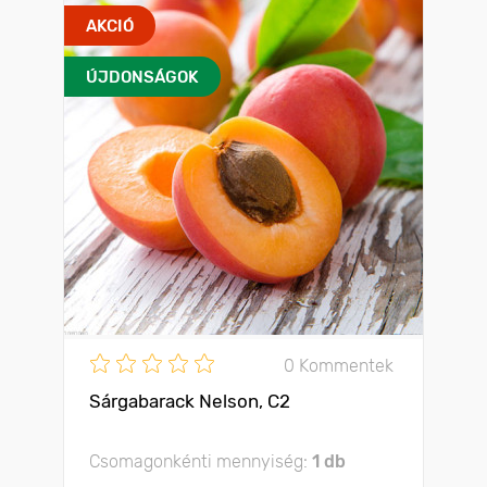
AKCIÓ
ÚJDONSÁGOK
0 Kommentek
Sárgabarack Nelson, C2
Csomagonkénti mennyiség:
1 db