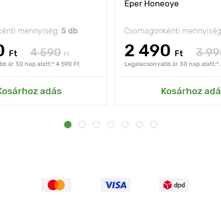
Eper Honeoye
énti mennyiség:
5 db
Csomagonkénti mennyisé
0
2 490
4 590
3 99
Ft
Ft
Ft
b ár 30 nap alatt:* 4 590 Ft
Legalacsonyabb ár 30 nap alatt:* 
Kosárhoz adás
Kosárhoz adá