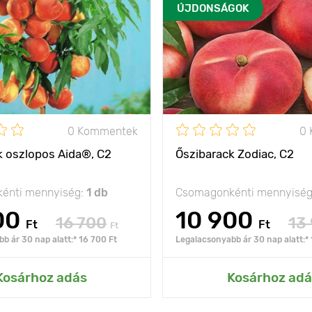
ÚJDONSÁGOK
0 Kommentek
0
k oszlopos Aida®, C2
Őszibarack Zodiac, C2
énti mennyiség:
1 db
Csomagonkénti mennyisé
00
10 900
16 700
13
Ft
Ft
Ft
b ár 30 nap alatt:* 16 700 Ft
Legalacsonyabb ár 30 nap alatt:* 
Kosárhoz adás
Kosárhoz adá