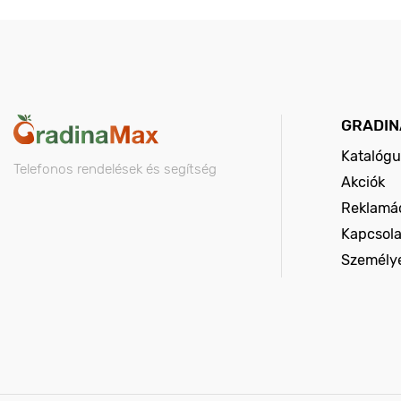
GRADIN
Katalógu
Telefonos rendelések és segítség
Akciók
Reklamác
Kapcsola
Személy