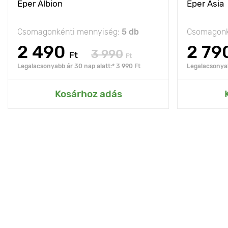
Eper Albion
Eper Asia
Csomagonkénti mennyiség:
5 db
Csomagonk
2 490
2 79
3 990
Ft
Ft
Legalacsonyabb ár 30 nap alatt:* 3 990 Ft
Legalacsonyab
Kosárhoz adás