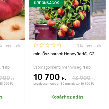
ÚJDONSÁGOK
 Kommentek
0 Kommentek
mini Őszibarack HoneyRed®, C2
g:
1 db
Csomagonkénti mennyiség:
1 db
10 700
 900
13 900
Ft
Ft
Ft
13 900 Ft
Legalacsonyabb ár 30 nap alatt:* 10 700 Ft
s
Kosárhoz adás