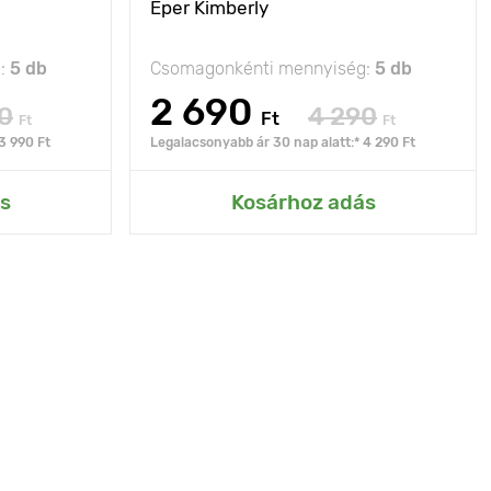
Eper Kimberly
g:
5 db
Csomagonkénti mennyiség:
5 db
2 690
0
4 290
Ft
Ft
Ft
3 990 Ft
Legalacsonyabb ár 30 nap alatt:* 4 290 Ft
s
Kosárhoz adás