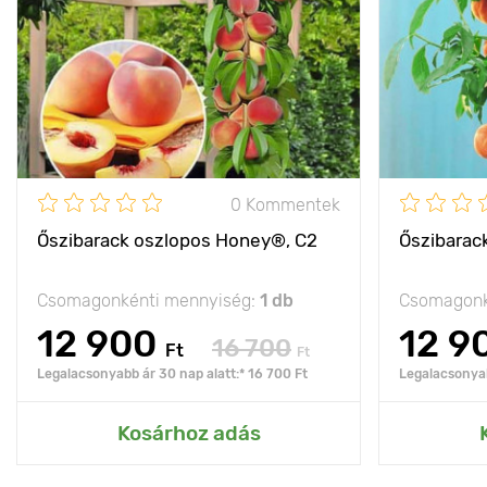
0 Kommentek
Őszibarack oszlopos Honey®, C2
Őszibarac
Csomagonkénti mennyiség:
1 db
Csomagonk
12 900
12 9
16 700
Ft
Ft
Legalacsonyabb ár 30 nap alatt:* 16 700 Ft
Legalacsonyab
Kosárhoz adás