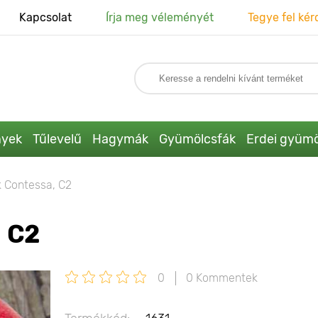
Kapcsolat
Írja meg véleményét
Tegye fel kér
nyek
Tűlevelű
Hagymák
Gyümölcsfák
Erdei gyümö
 Contessa, C2
 C2
0
0 Kommentek