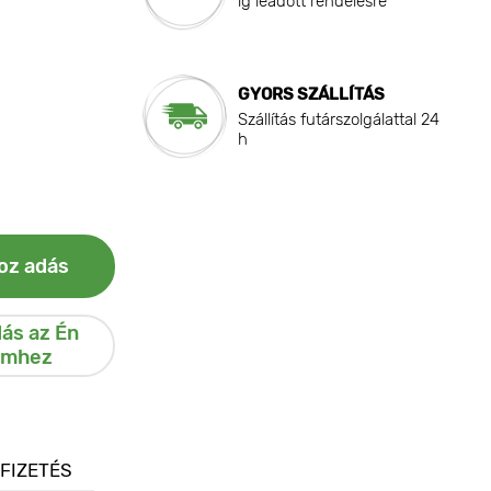
ig leadott rendelésre
GYORS SZÁLLÍTÁS
Szállítás futárszolgálattal 24
h
oz adás
ás az Én
emhez
 FIZETÉS