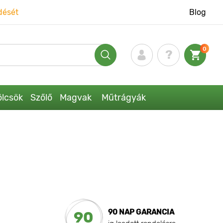
dését
Blog
0
lcsök
Szőlő
Magvak
Műtrágyák
90 NAP GARANCIA
90