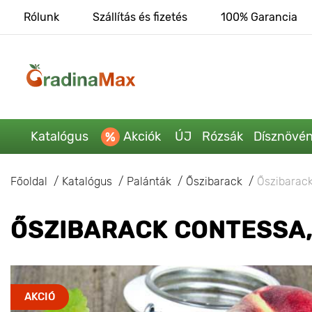
Rólunk
Szállítás és fizetés
100% Garancia
Katalógus
Akciók
ÚJ
Rózsák
Dísznövé
Főoldal
Katalógus
Palánták
Őszibarack
Őszibarack
ŐSZIBARACK CONTESSA,
AKCIÓ