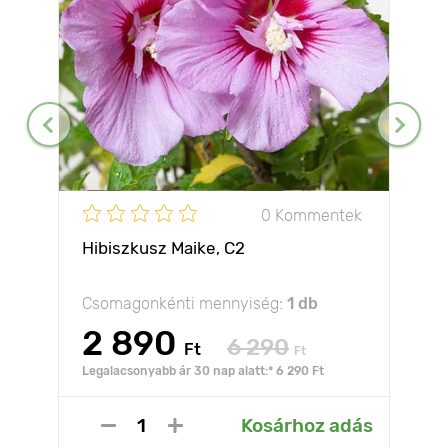
0 Kommentek
Hibiszkusz Maike, С2
Csomagonkénti mennyiség:
1 db
2 890
6 290
Ft
Ft
Legalacsonyabb ár 30 nap alatt:* 6 290 Ft
Kosárhoz adás