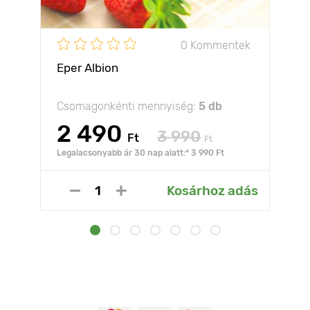
0 Kommentek
Eper Albion
Csomagonkénti mennyiség:
5 db
2 490
3 990
Ft
Ft
Legalacsonyabb ár 30 nap alatt:* 3 990 Ft
Kosárhoz adás