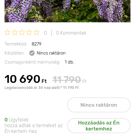
0
0 Kommentek
Termékkód:
8279
Készleten:
Nincs raktáron
Csomagonkénti mennyiség:
1 db.
10 690
11 790
Ft
Ft
Legalacsonyabb ár 30 nap alatt:* 11 790 Ft
Nincs raktáron
0
Ügyfelek
Hozzáadás az Én
hozzá adták a terméket az
kertemhez
Én kertem-hez