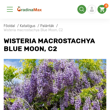
0
Főoldal
Katalógus
Palánták
Wisteria macrostachya Blue Moon, С2
WISTERIA MACROSTACHYA
BLUE MOON, С2