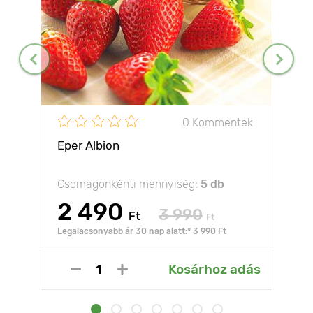
0 Kommentek
Eper Albion
Csomagonkénti mennyiség:
5 db
2 490
3 990
Ft
Ft
Legalacsonyabb ár 30 nap alatt:* 3 990 Ft
Kosárhoz adás