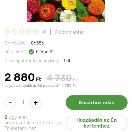
0
0 Kommentek
Termékkód:
86356
Készleten:
Elérhető
Csomagonkénti mennyiség:
1 db.
2 880
4 730
Ft
Ft
Legalacsonyabb ár 30 nap alatt:* 4 730 Ft
-
+
Kosárhoz adás
2
Ügyfelek
Hozzáadás az Én
hozzá adták a terméket az
kertemhez
Én kertem-hez