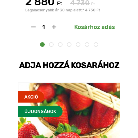
2 880
4 730
Ft
Ft
Legalacsonyabb ár 30 nap alatt:* 4 730 Ft
Kosárhoz adás
ADJA HOZZÁ KOSARÁHOZ
AKCIÓ
ÚJDONSÁGOK