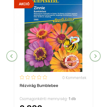
AKCIÓ
0 Kommentek
Rézvirág Bumblebee
Csomagonkénti mennyiség:
1 db