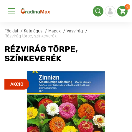
0
Főoldal
Katalógus
Magok
Vasvirág
Rézvirág törpe, színkeverék
RÉZVIRÁG TÖRPE,
SZÍNKEVERÉK
AKCIÓ