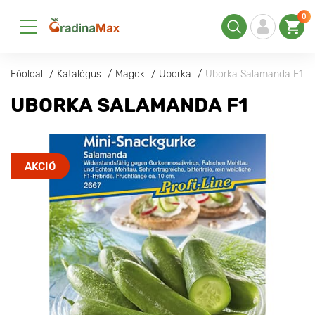
0
Főoldal
Katalógus
Magok
Uborka
Uborka Salamanda F1
UBORKA SALAMANDA F1
AKCIÓ