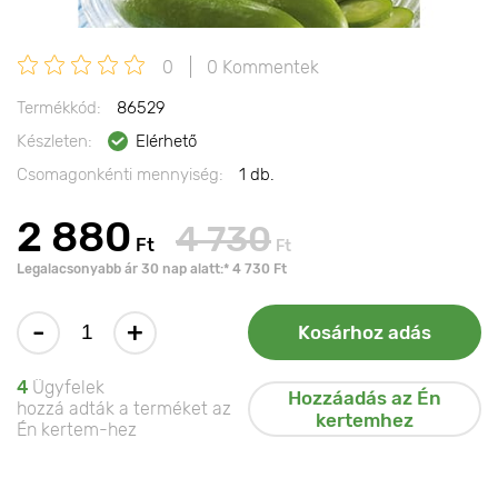
0
0 Kommentek
Termékkód:
86529
Készleten:
Elérhető
Csomagonkénti mennyiség:
1 db.
2 880
4 730
Ft
Ft
Legalacsonyabb ár 30 nap alatt:* 4 730 Ft
-
+
Kosárhoz adás
4
Ügyfelek
Hozzáadás az Én
hozzá adták a terméket az
kertemhez
Én kertem-hez