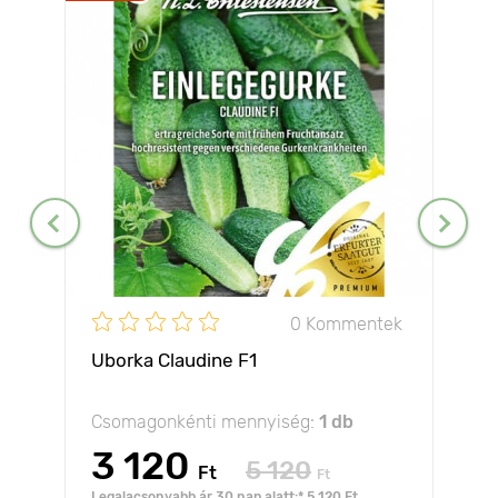
0 Kommentek
Uborka Claudine F1
Csomagonkénti mennyiség:
1 db
3 120
5 120
Ft
Ft
Legalacsonyabb ár 30 nap alatt:* 5 120 Ft