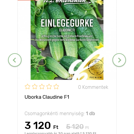
0 Kommentek
Uborka Claudine F1
Csomagonkénti mennyiség:
1 db
3 120
5 120
Ft
Ft
Legalacsonyabb ár 30 nap alatt:* 5 120 Ft