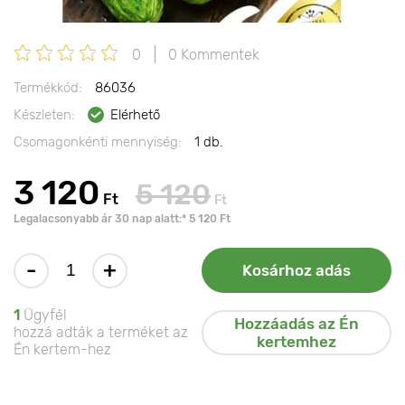
0
0 Kommentek
Termékkód:
86036
Készleten:
Elérhető
Csomagonkénti mennyiség:
1 db.
3 120
5 120
Ft
Ft
Legalacsonyabb ár 30 nap alatt:* 5 120 Ft
-
+
Kosárhoz adás
1
Ügyfél
Hozzáadás az Én
hozzá adták a terméket az
kertemhez
Én kertem-hez