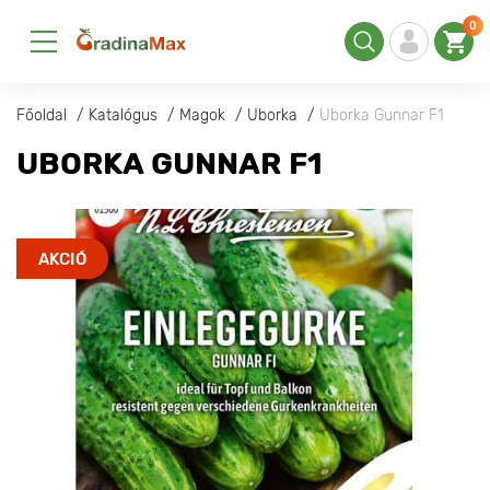
0
Főoldal
Katalógus
Magok
Uborka
Uborka Gunnar F1
UBORKA GUNNAR F1
AKCIÓ