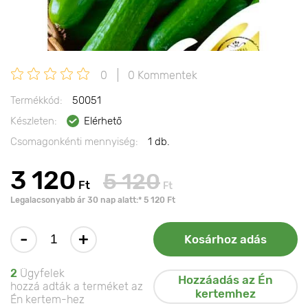
0
0 Kommentek
Termékkód:
50051
Készleten:
Elérhető
Csomagonkénti mennyiség:
1 db.
3 120
5 120
Ft
Ft
Legalacsonyabb ár 30 nap alatt:* 5 120 Ft
-
+
Kosárhoz adás
2
Ügyfelek
Hozzáadás az Én
hozzá adták a terméket az
kertemhez
Én kertem-hez