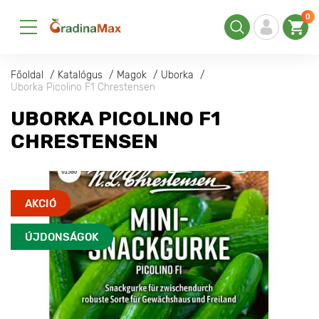
0
Főoldal
Katalógus
Magok
Uborka
Uborka Picolino F1 Chrestensen
UBORKA PICOLINO F1
CHRESTENSEN
AKCIÓ
ÚJDONSÁGOK