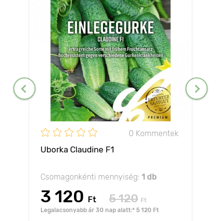
0 Kommentek
Uborka Claudine F1
Csomagonkénti mennyiség:
1 db
3 120
5 120
Ft
Ft
Legalacsonyabb ár 30 nap alatt:* 5 120 Ft