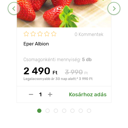
0 Kommentek
Eper Albion
Csomagonkénti mennyiség:
5 db
2 490
3 990
Ft
Ft
Legalacsonyabb ár 30 nap alatt:* 3 990 Ft
Kosárhoz adás