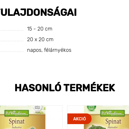
TULAJDONSÁGAI
15 - 20 cm
20 х 20 cm
napos, félárnyékos
HASONLÓ TERMÉKEK
AKCIÓ