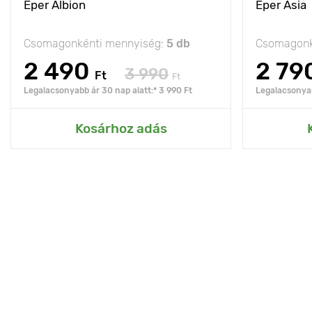
Eper Albion
Eper Asia
Csomagonkénti mennyiség:
5 db
Csomagonk
2 490
2 79
3 990
Ft
Ft
Legalacsonyabb ár 30 nap alatt:* 3 990 Ft
Legalacsonyab
Kosárhoz adás