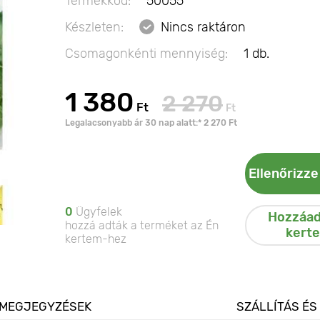
Termékkód:
50055
Készleten:
Nincs raktáron
Csomagonkénti mennyiség:
1 db.
1 380
2 270
Ft
Ft
Legalacsonyabb ár 30 nap alatt:* 2 270 Ft
Ellenőrizze
0
Ügyfelek
Hozzáad
hozzá adták a terméket az Én
kert
kertem-hez
MEGJEGYZÉSEK
SZÁLLÍTÁS ÉS