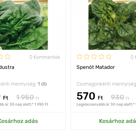
0 Kommentek
0
dustra
Spenót Matador
énti mennyiség:
1 db
Csomagonkénti mennyisé
0
570
1 950
930
Ft
Ft
Ft
Ft
b ár 30 nap alatt:* 1 950 Ft
Legalacsonyabb ár 30 nap alatt:*
Kosárhoz adás
Kosárhoz adá