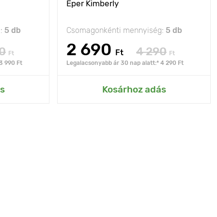
Eper Kimberly
g:
5 db
Csomagonkénti mennyiség:
5 db
2 690
0
4 290
Ft
Ft
Ft
3 990 Ft
Legalacsonyabb ár 30 nap alatt:* 4 290 Ft
s
Kosárhoz adás