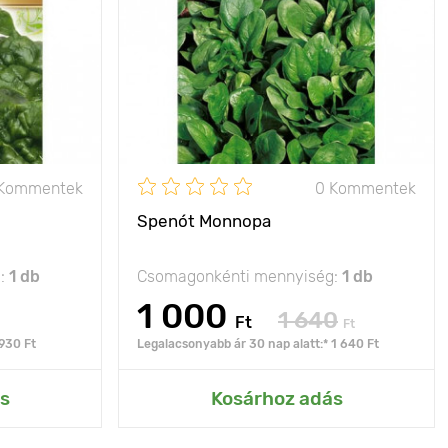
 Kommentek
0 Kommentek
Spenót Monnopa
g:
1 db
Csomagonkénti mennyiség:
1 db
1 000
1 640
Ft
Ft
 930 Ft
Legalacsonyabb ár 30 nap alatt:* 1 640 Ft
s
Kosárhoz adás