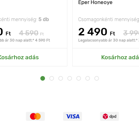
Eper Honeoye
énti mennyiség:
5 db
Csomagonkénti mennyisé
0
2 490
4 590
3 99
Ft
Ft
Ft
b ár 30 nap alatt:* 4 590 Ft
Legalacsonyabb ár 30 nap alatt:* 
Kosárhoz adás
Kosárhoz adá