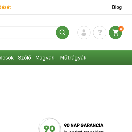
dését
Blog
0
lcsök
Szőlő
Magvak
Műtrágyák
90 NAP GARANCIA
90