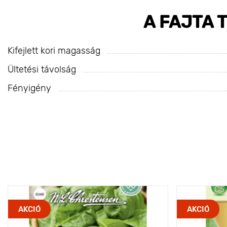
A FAJTA 
Kifejlett kori magasság
Ültetési távolság
Fényigény
AKCIÓ
AKCIÓ