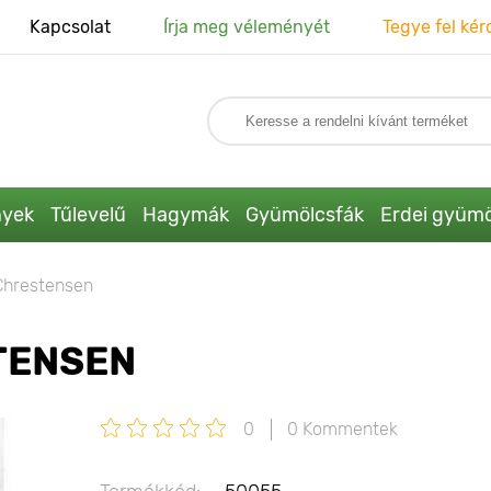
Kapcsolat
Írja meg véleményét
Tegye fel kér
nyek
Tűlevelű
Hagymák
Gyümölcsfák
Erdei gyümö
Chrestensen
TENSEN
0
0 Kommentek