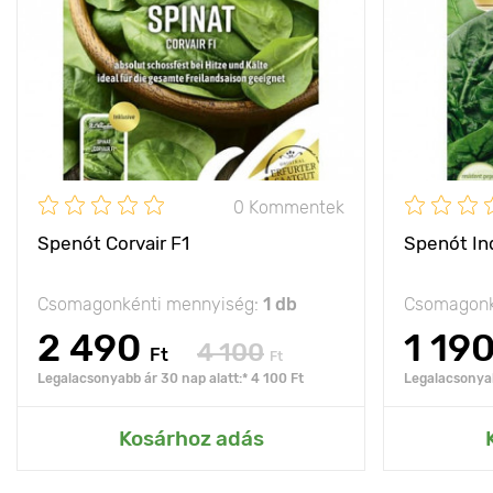
0 Kommentek
Spenót Corvair F1
Spenót In
Csomagonkénti mennyiség:
1 db
Csomagonk
2 490
1 19
4 100
Ft
Ft
Legalacsonyabb ár 30 nap alatt:* 4 100 Ft
Legalacsonyab
Kosárhoz adás