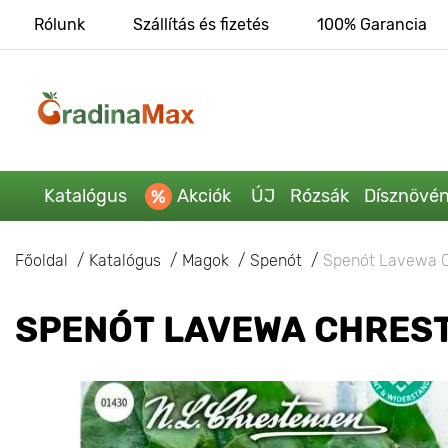
Rólunk
Szállítás és fizetés
100% Garancia
Katalógus
Akciók
ÚJ
Rózsák
Dísznövé
Főoldal
Katalógus
Magok
Spenót
Spenót Lavewa 
SPENÓT LAVEWA CHRES