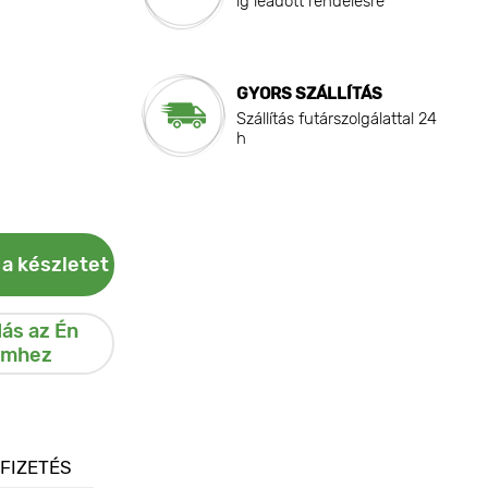
ig leadott rendelésre
GYORS SZÁLLÍTÁS
Szállítás futárszolgálattal 24
h
 a készletet
ás az Én
emhez
 FIZETÉS