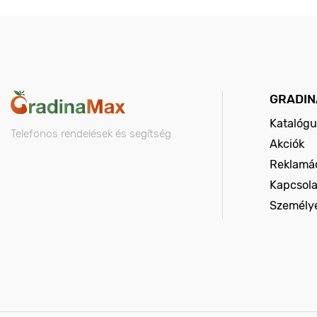
GRADIN
Katalógu
Telefonos rendelések és segítség
Akciók
Reklamác
Kapcsola
Személy