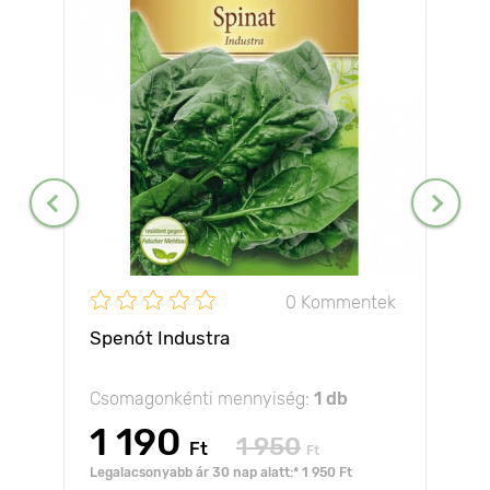
0 Kommentek
Spenót Industra
Csomagonkénti mennyiség:
1 db
1 190
1 950
Ft
Ft
Legalacsonyabb ár 30 nap alatt:* 1 950 Ft