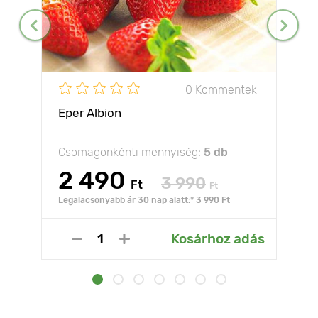
0 Kommentek
Eper Albion
Csomagonkénti mennyiség:
5 db
2 490
3 990
Ft
Ft
Legalacsonyabb ár 30 nap alatt:* 3 990 Ft
Kosárhoz adás