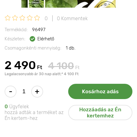
0
0 Kommentek
Termékkód:
96497
Készleten:
Elérhető
Csomagonkénti mennyiség:
1 db.
2 490
4 100
Ft
Ft
Legalacsonyabb ár 30 nap alatt:* 4 100 Ft
-
+
Kosárhoz adás
0
Ügyfelek
Hozzáadás az Én
hozzá adták a terméket az
kertemhez
Én kertem-hez