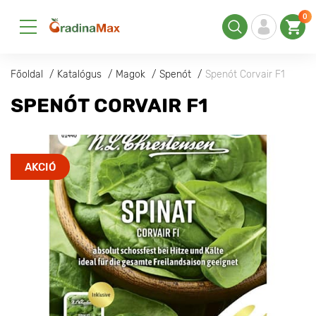
0
Főoldal
Katalógus
Magok
Spenót
Spenót Corvair F1
SPENÓT CORVAIR F1
AKCIÓ