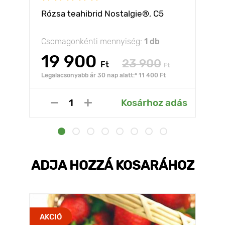
Rózsa teahibrid Nostalgie®, C5
Csomagonkénti mennyiség:
1 db
19 900
23 900
Ft
Ft
Legalacsonyabb ár 30 nap alatt:* 11 400 Ft
Kosárhoz adás
ADJA HOZZÁ KOSARÁHOZ
AKCIÓ