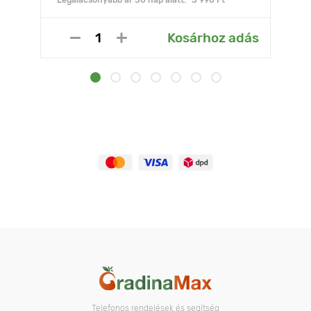
Legalacsonyabb ár 30 nap alatt:* 3 990 Ft
Kosárhoz adás
Telefonos rendelések és segítség