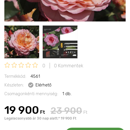
0
0 Kommentek
Termékkód:
4561
Készleten:
Elérhető
Csomagonkénti mennyiség:
1 db.
19 900
23 900
Ft
Ft
Legalacsonyabb ár 30 nap alatt:* 19 900 Ft