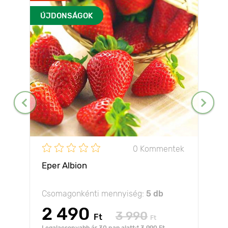
ÚJDONSÁGOK
0 Kommentek
Eper Albion
Csomagonkénti mennyiség:
5 db
2 490
3 990
Ft
Ft