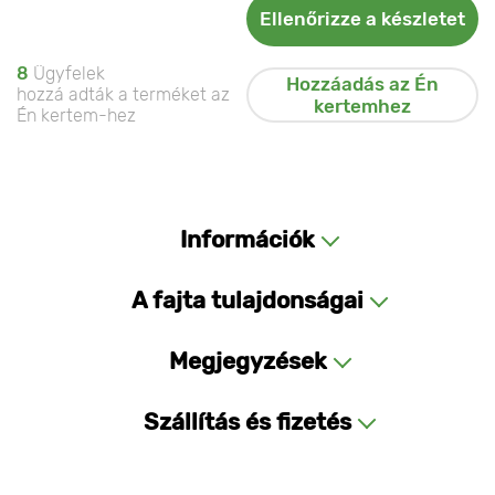
Ellenőrizze a készletet
8
Ügyfelek
Hozzáadás az Én
hozzá adták a terméket az
kertemhez
Én kertem-hez
Információk
A fajta tulajdonságai
Megjegyzések
Szállítás és fizetés