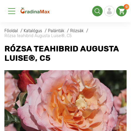
0
Főoldal
Katalógus
Palánták
Rózsák
Rózsa teahibrid Augusta Luise®, C5
RÓZSA TEAHIBRID AUGUSTA
LUISE®, C5