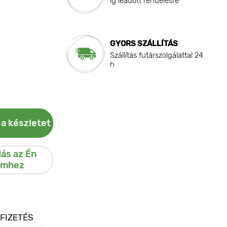
ig leadott rendelésre
GYORS SZÁLLÍTÁS
Szállítás futárszolgálattal 24
h
 a készletet
ás az Én
emhez
 FIZETÉS