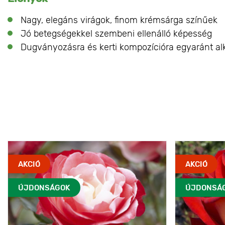
Nagy, elegáns virágok, finom krémsárga színűek
Jó betegségekkel szembeni ellenálló képesség
Dugványozásra és kerti kompozícióra egyaránt al
AKCIÓ
AKCIÓ
ÚJDONSÁGOK
ÚJDONSÁ