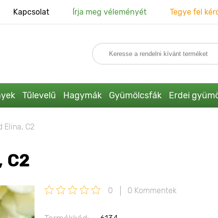
Kapcsolat
Írja meg véleményét
Tegye fel kér
nyek
Tűlevelű
Hagymák
Gyümölcsfák
Erdei gyümö
 Elina, C2
, C2
0
0 Kommentek