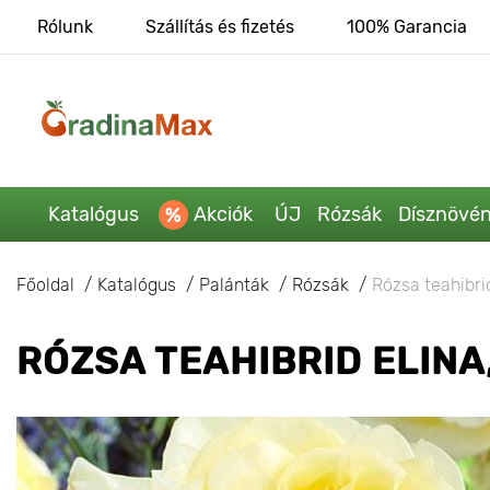
Rólunk
Szállítás és fizetés
100% Garancia
Katalógus
Akciók
ÚJ
Rózsák
Dísznövé
Főoldal
Katalógus
Palánták
Rózsák
Rózsa teahibrid
RÓZSA TEAHIBRID ELINA