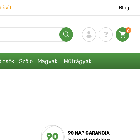
dését
Blog
0
lcsök
Szőlő
Magvak
Műtrágyák
90 NAP GARANCIA
90