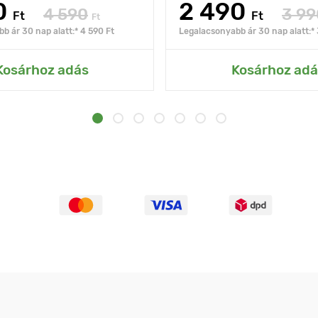
0
2 490
4 590
3 99
Ft
Ft
Ft
b ár 30 nap alatt:* 4 590 Ft
Legalacsonyabb ár 30 nap alatt:* 
Kosárhoz adás
Kosárhoz adá