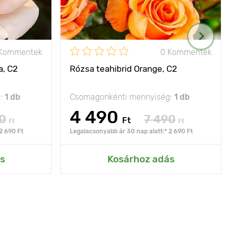
 Kommentek
0 Kommentek
a, C2
Rózsa teahibrid Orange, C2
g:
1 db
Csomagonkénti mennyiség:
1 db
4 490
0
7 490
Ft
Ft
Ft
2 690 Ft
Legalacsonyabb ár 30 nap alatt:* 2 690 Ft
s
Kosárhoz adás