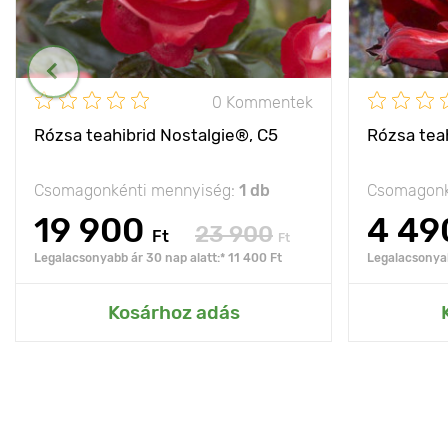
0 Kommentek
Rózsa teahibrid Nostalgie®, C5
Rózsa teah
Csomagonkénti mennyiség:
1 db
Csomagonk
19 900
4 49
23 900
Ft
Ft
Legalacsonyabb ár 30 nap alatt:* 11 400 Ft
Legalacsonyab
Kosárhoz adás