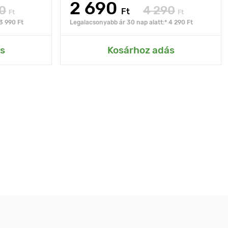
2 690
0
4 290
Ft
Ft
Ft
3 990 Ft
Legalacsonyabb ár 30 nap alatt:* 4 290 Ft
s
Kosárhoz adás