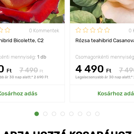
0 Kommentek
0
ibrid Bicolette, C2
Rózsa teahibrid Casanov
énti mennyiség:
1 db
Csomagonkénti mennyisé
0
4 490
7 490
7 49
Ft
Ft
Ft
b ár 30 nap alatt:* 2 690 Ft
Legalacsonyabb ár 30 nap alatt:* 
Kosárhoz adás
Kosárhoz adá