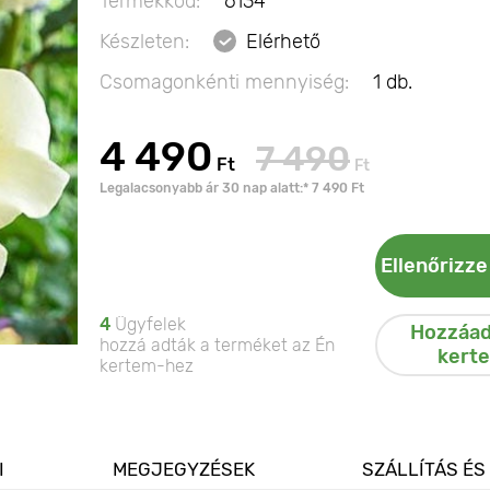
Termékkód:
6134
Készleten:
Elérhető
Csomagonkénti mennyiség:
1 db.
4 490
7 490
Ft
Ft
Legalacsonyabb ár 30 nap alatt:* 7 490 Ft
Ellenőrizze
4
Ügyfelek
Hozzáad
hozzá adták a terméket az Én
kert
kertem-hez
I
MEGJEGYZÉSEK
SZÁLLÍTÁS ÉS