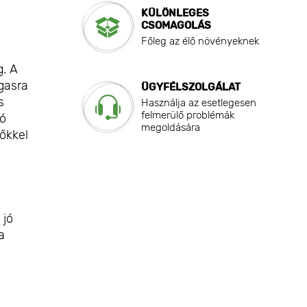
KÜLÖNLEGES
CSOMAGOLÁS
Főleg az élő növényeknek
g. A
agasra
ÜGYFÉLSZOLGÁLAT
s
Használja az esetlegesen
felmerülő problémák
tó
megoldására
őkkel
 jó
a