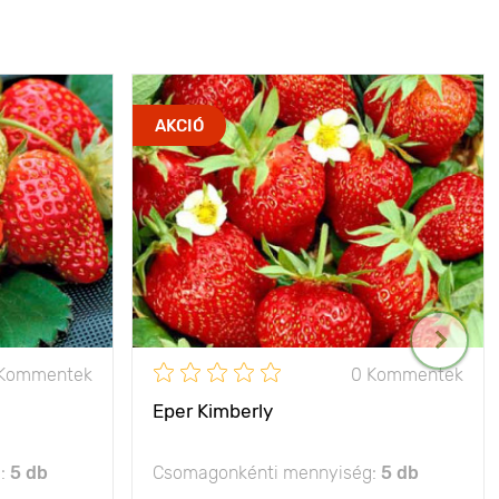
AKCIÓ
 Kommentek
0 Kommentek
Eper Kimberly
g:
5 db
Csomagonkénti mennyiség:
5 db