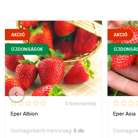
AKCIÓ
AKCIÓ
ÚJDONSÁGOK
ÚJDONSÁ
0 Kommentek
Eper Albion
Eper Asia
Csomagonkénti mennyiség:
5 db
Csomagonk