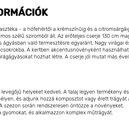
ORMÁCIÓK
lasztéka - a hófehértől a krémszínűig és a citromsárgái
lámos szélű sziromból áll. Az erőteljes cserje 130 cm m
a és ágyásban való termesztésre egyaránt. Nagy virágai é
is csokrokba. A kertben akcentusnövényként használha
rágágyásokat hozhat létre. A cserje jól mutat más ével
jó levegőjű helyeket kedveli. A talaj legyen termékeny és
 mélyen, és adjunk hozzá komposztot vagy érett trágyát 
 A szezon során rendszeresen öntözze a növényeket,
el a gyomokat, és alkalmazzon komplex műtrágyát.