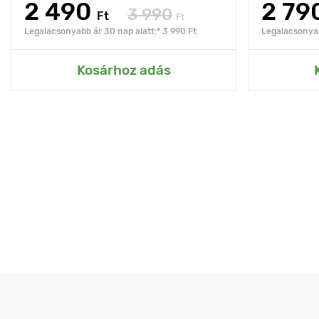
2 490
2 79
3 990
Ft
Ft
Legalacsonyabb ár 30 nap alatt:* 3 990 Ft
Legalacsonyab
Kosárhoz adás