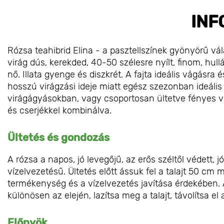
INF
Rózsa teahibrid Elina - a pasztellszínek gyönyörű vá
virág dús, kerekded, 40-50 szélesre nyílt, finom, hul
nő. Illata gyenge és diszkrét. A fajta ideális vágásr
hosszú virágzási ideje miatt egész szezonban ideál
virágágyásokban, vagy csoportosan ültetve fényes vi
és cserjékkel kombinálva.
Ültetés és gondozás
A rózsa a napos, jó levegőjű, az erős széltől védett, 
vízelvezetésű. Ültetés előtt ássuk fel a talajt 50 cm
termékenység és a vízelvezetés javítása érdekében.
különösen az elején, lazítsa meg a talajt, távolítsa 
Előnyök