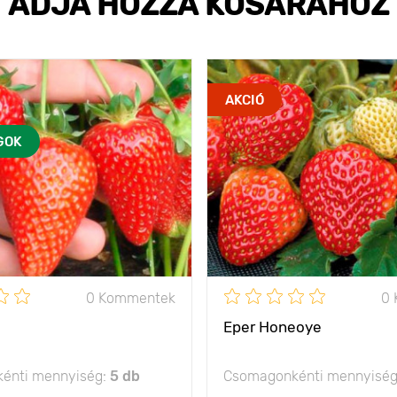
ADJA HOZZÁ KOSARÁHOZ
AKCIÓ
GOK
0 Kommentek
0
Eper Honeoye
énti mennyiség:
5 db
Csomagonkénti mennyisé