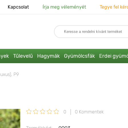
Kapcsolat
Írja meg véleményét
Tegye fel kér
nyek
Tűlevelű
Hagymák
Gyümölcsfák
Erdei gyümö
uxus), P9
0
0 Kommentek