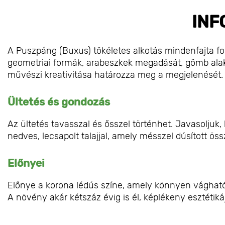
INF
A Puszpáng (Buxus) tökéletes alkotás mindenfajta f
geometriai formák, arabeszkek megadását, gömb alak
művészi kreativitása határozza meg a megjelenését.
Ültetés és gondozás
Az ültetés tavasszal és ősszel történhet. Javasoljuk
nedves, lecsapolt talajjal, amely mésszel dúsított ös
Előnyei
Előnye a korona lédús színe, amely könnyen vágható
A növény akár kétszáz évig is él, képlékeny esztétiká