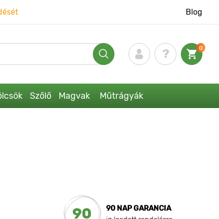
dését
Blog
0
lcsök
Szőlő
Magvak
Műtrágyák
90 NAP GARANCIA
90