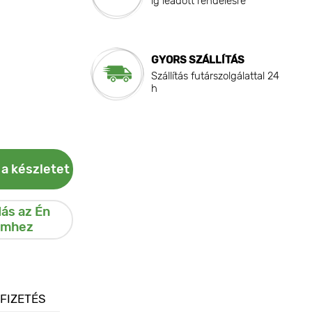
ig leadott rendelésre
GYORS SZÁLLÍTÁS
Szállítás futárszolgálattal 24
h
 a készletet
ás az Én
emhez
 FIZETÉS