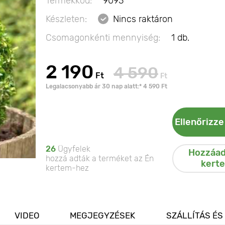
Termékkód:
9093
Készleten:
Nincs raktáron
Csomagonkénti mennyiség:
1 db.
2 190
4 590
Ft
Ft
Legalacsonyabb ár 30 nap alatt:* 4 590 Ft
Ellenőrizze
26
Ügyfelek
Hozzáad
hozzá adták a terméket az Én
kert
kertem-hez
VIDEO
MEGJEGYZÉSEK
SZÁLLÍTÁS ÉS