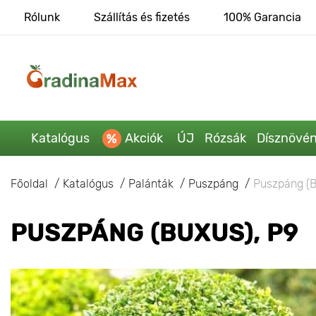
Rólunk
Szállítás és fizetés
100% Garancia
Katalógus
Akciók
ÚJ
Rózsák
Dísznövé
Főoldal
Katalógus
Palánták
Puszpáng
Puszpáng (B
PUSZPÁNG (BUXUS), P9