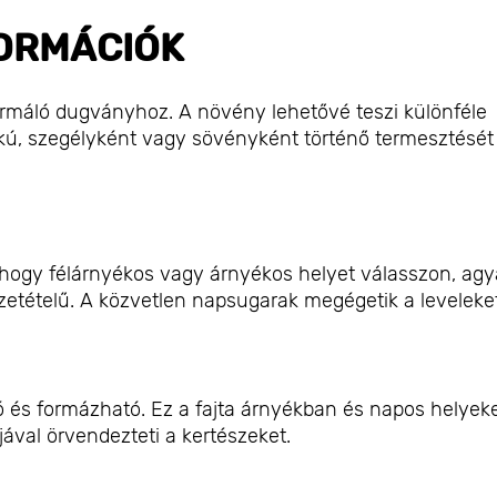
ORMÁCIÓK
ormáló dugványhoz. A növény lehetővé teszi különféle
ú, szegélyként vagy sövényként történő termesztését
, hogy félárnyékos vagy árnyékos helyet válasszon, agy
szetételű. A közvetlen napsugarak megégetik a leveleket
 és formázható. Ez a fajta árnyékban és napos helyek
jával örvendezteti a kertészeket.