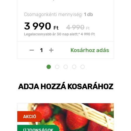
Csomagonkénti mennyiség:
1 db
3 990
4 990
Ft
Ft
Legalacsonyabb ár 30 nap alatt:* 4 990 Ft
Kosárhoz adás
ADJA HOZZÁ KOSARÁHOZ
AKCIÓ
ÚJDONSÁGOK