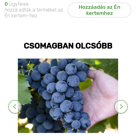
0
Ügyfelek
Hozzáadás az Én
hozzá adták a terméket az
kertemhez
Én kertem-hez
CSOMAGBAN OLCSÓBB