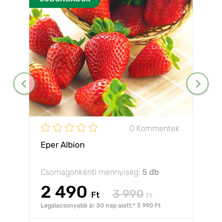
0 Kommentek
Eper Albion
Csomagonkénti mennyiség:
5 db
2 490
3 990
Ft
Ft
Legalacsonyabb ár 30 nap alatt:* 3 990 Ft