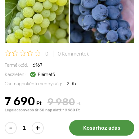
0
0 Kommentek
Termékkód:
6167
Készleten:
Elérhető
Csomagonkénti mennyiség:
2 db.
7 690
9 980
Ft
Ft
Legalacsonyabb ár 30 nap alatt:* 9 980 Ft
-
+
Kosárhoz adás