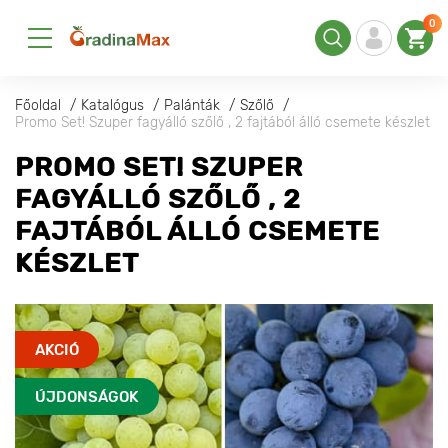
0
Főoldal
Katalógus
Palánták
Szőlő
Promo Set! Szuper fagyálló szőlő , 2 fajtából álló csemete készlet
PROMO SET! SZUPER
FAGYÁLLÓ SZŐLŐ , 2
FAJTÁBÓL ÁLLÓ CSEMETE
KÉSZLET
AKCIÓ
ÚJDONSÁGOK