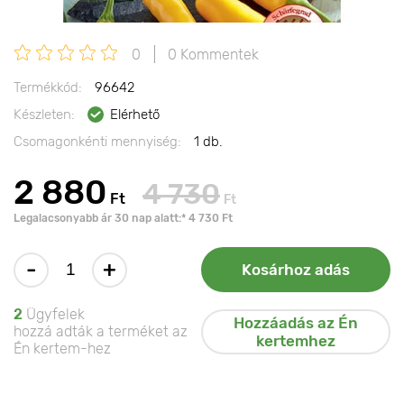
0
0 Kommentek
Termékkód:
96642
Készleten:
Elérhető
Csomagonkénti mennyiség:
1 db.
2 880
4 730
Ft
Ft
Legalacsonyabb ár 30 nap alatt:* 4 730 Ft
-
+
Kosárhoz adás
2
Ügyfelek
Hozzáadás az Én
hozzá adták a terméket az
kertemhez
Én kertem-hez