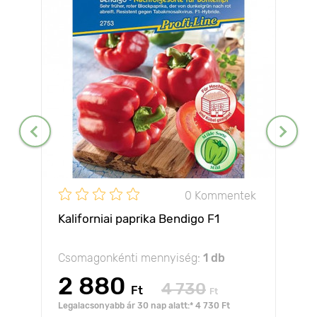
0 Kommentek
Kaliforniai paprika Bendigo F1
Csomagonkénti mennyiség:
1 db
2 880
4 730
Ft
Ft
Legalacsonyabb ár 30 nap alatt:* 4 730 Ft