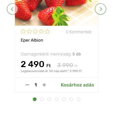
0 Kommentek
Eper Albion
Csomagonkénti mennyiség:
5 db
2 490
3 990
Ft
Ft
Legalacsonyabb ár 30 nap alatt:* 3 990 Ft
Kosárhoz adás