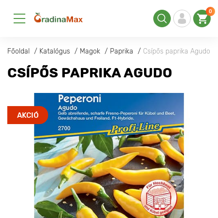
0
Főoldal
Katalógus
Magok
Paprika
Csípős paprika Agudo
CSÍPŐS PAPRIKA AGUDO
AKCIÓ