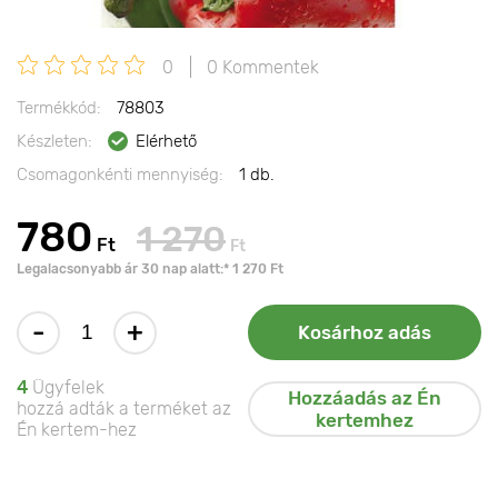
0
0 Kommentek
Termékkód:
78803
Készleten:
Elérhető
Csomagonkénti mennyiség:
1 db.
780
1 270
Ft
Ft
Legalacsonyabb ár 30 nap alatt:* 1 270 Ft
-
+
Kosárhoz adás
4
Ügyfelek
Hozzáadás az Én
hozzá adták a terméket az
kertemhez
Én kertem-hez