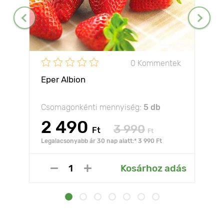
0 Kommentek
Eper Albion
Csomagonkénti mennyiség:
5 db
2 490
3 990
Ft
Ft
Legalacsonyabb ár 30 nap alatt:* 3 990 Ft
Kosárhoz adás