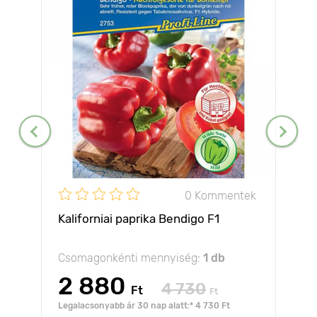
0 Kommentek
Kaliforniai paprika Bendigo F1
Csomagonkénti mennyiség:
1 db
2 880
4 730
Ft
Ft
Legalacsonyabb ár 30 nap alatt:* 4 730 Ft