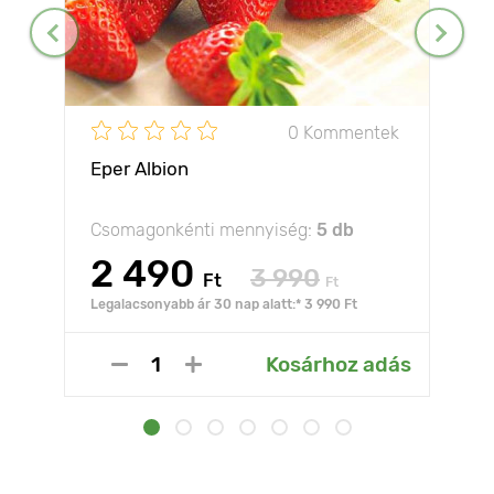
0 Kommentek
Eper Albion
Csomagonkénti mennyiség:
5 db
2 490
3 990
Ft
Ft
Legalacsonyabb ár 30 nap alatt:* 3 990 Ft
Kosárhoz adás