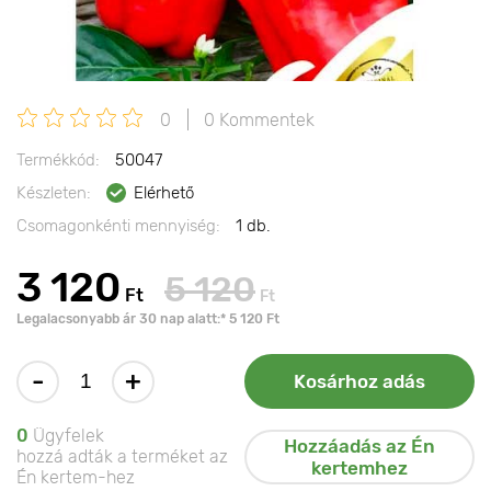
0
0 Kommentek
Termékkód:
50047
Készleten:
Elérhető
Csomagonkénti mennyiség:
1 db.
3 120
5 120
Ft
Ft
Legalacsonyabb ár 30 nap alatt:* 5 120 Ft
-
+
Kosárhoz adás
0
Ügyfelek
Hozzáadás az Én
hozzá adták a terméket az
kertemhez
Én kertem-hez