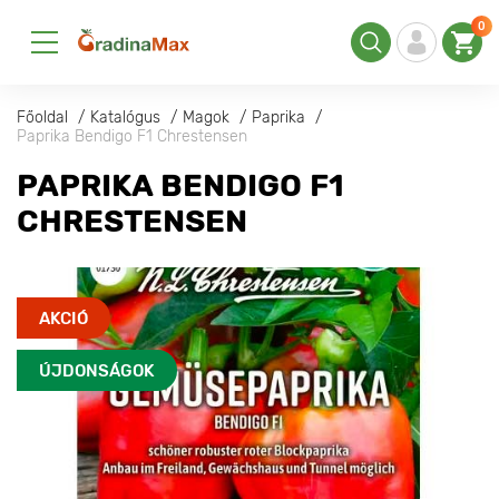
0
Főoldal
Katalógus
Magok
Paprika
Paprika Bendigo F1 Chrestensen
PAPRIKA BENDIGO F1
CHRESTENSEN
AKCIÓ
ÚJDONSÁGOK