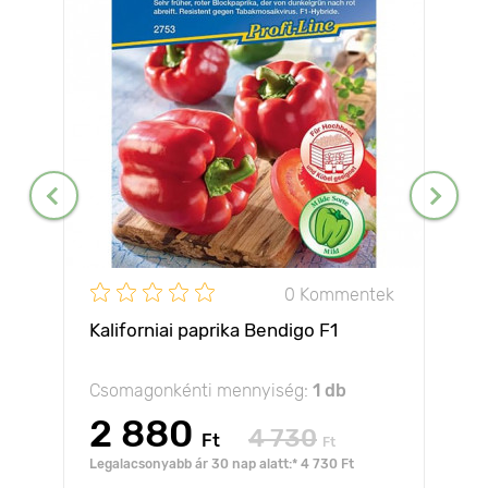
0 Kommentek
Kaliforniai paprika Bendigo F1
Csomagonkénti mennyiség:
1 db
2 880
4 730
Ft
Ft
Legalacsonyabb ár 30 nap alatt:* 4 730 Ft