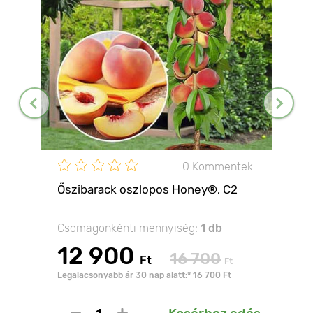
0 Kommentek
Őszibarack oszlopos Honey®, C2
Csomagonkénti mennyiség:
1 db
12 900
16 700
Ft
Ft
Legalacsonyabb ár 30 nap alatt:* 16 700 Ft