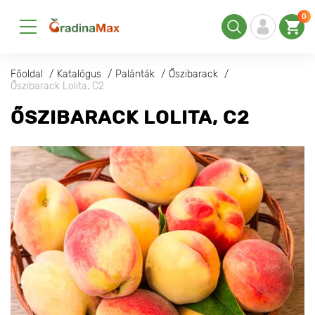
0
Főoldal
Katalógus
Palánták
Őszibarack
Őszibarack Lolita, C2
ŐSZIBARACK LOLITA, C2