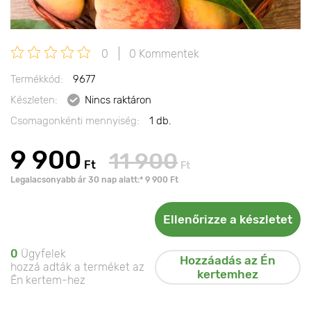
0
0 Kommentek
Termékkód:
9677
Készleten:
Nincs raktáron
Csomagonkénti mennyiség:
1 db.
9 900
11 900
Ft
Ft
Legalacsonyabb ár 30 nap alatt:* 9 900 Ft
Ellenőrizze a készletet
0
Ügyfelek
Hozzáadás az Én
hozzá adták a terméket az
kertemhez
Én kertem-hez