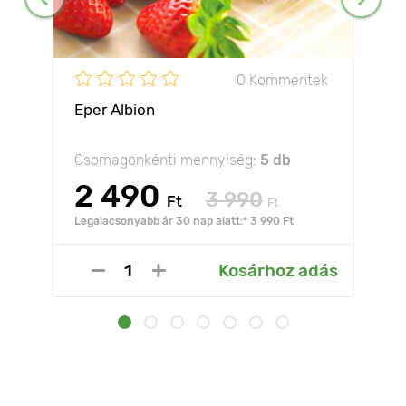
0 Kommentek
Eper Albion
Csomagonkénti mennyiség:
5 db
2 490
3 990
Ft
Ft
Legalacsonyabb ár 30 nap alatt:* 3 990 Ft
Kosárhoz adás