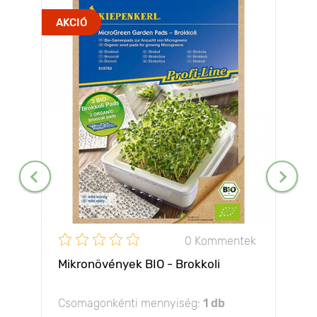
AKCIÓ
0 Kommentek
Mikronövények BIO - Brokkoli
Csomagonkénti mennyiség:
1 db