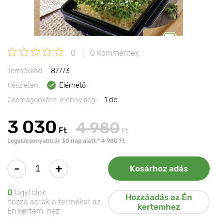
0
0 Kommentek
Termékkód:
87773
Készleten:
Elérhető
Csomagonkénti mennyiség:
1 db.
3 030
4 980
Ft
Ft
Legalacsonyabb ár 30 nap alatt:* 4 980 Ft
-
+
Kosárhoz adás
0
Ügyfelek
Hozzáadás az Én
hozzá adták a terméket az
kertemhez
Én kertem-hez