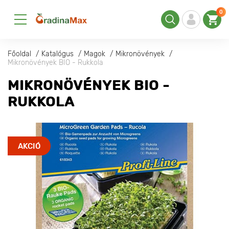
0
Főoldal
Katalógus
Magok
Mikronövények
Mikronövények BIO - Rukkola
MIKRONÖVÉNYEK BIO -
RUKKOLA
AKCIÓ