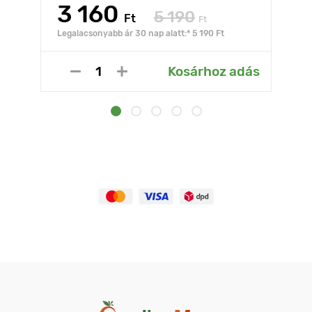
3 160
5 190
Ft
Ft
Legalacsonyabb ár 30 nap alatt:* 5 190 Ft
Kosárhoz adás