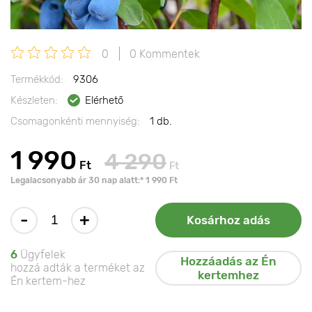
0
0 Kommentek
Termékkód:
9306
Készleten:
Elérhető
Csomagonkénti mennyiség:
1 db.
1 990
4 290
Ft
Ft
Legalacsonyabb ár 30 nap alatt:* 1 990 Ft
-
+
Kosárhoz adás
6
Ügyfelek
Hozzáadás az Én
hozzá adták a terméket az
kertemhez
Én kertem-hez