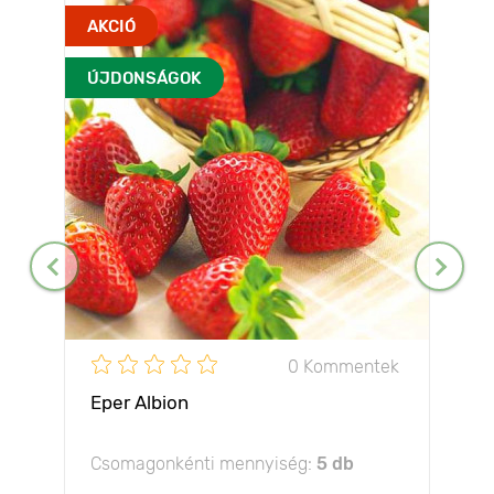
AKCIÓ
ÚJDONSÁGOK
0 Kommentek
Eper Albion
Csomagonkénti mennyiség:
5 db