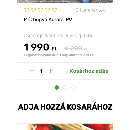
0 Kommentek
Mézbogyó Aurora, P9
Csomagonkénti mennyiség:
1 db
1 990
4 290
Ft
Ft
Legalacsonyabb ár 30 nap alatt:* 1 990 Ft
Kosárhoz adás
ADJA HOZZÁ KOSARÁHOZ