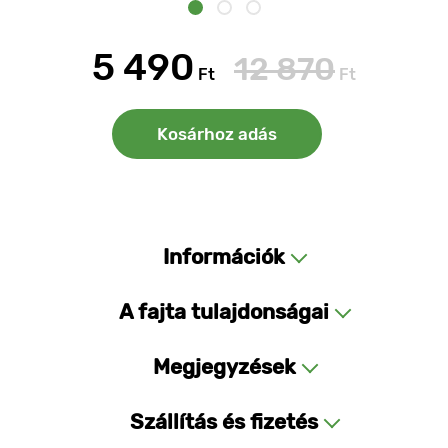
5 490
12 870
Ft
Ft
Kosárhoz adás
Információk
A fajta tulajdonságai
Megjegyzések
Szállítás és fizetés