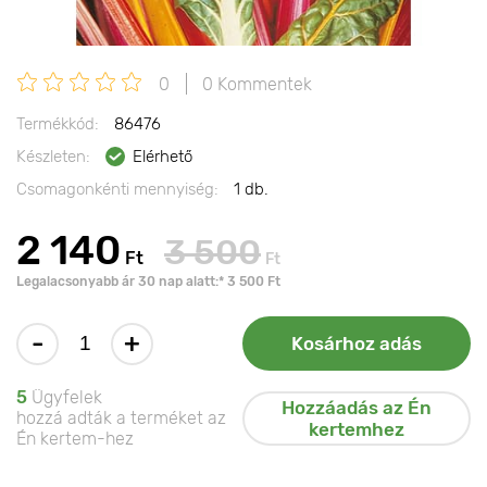
0
0 Kommentek
Termékkód:
86476
Készleten:
Elérhető
Csomagonkénti mennyiség:
1 db.
2 140
3 500
Ft
Ft
Legalacsonyabb ár 30 nap alatt:* 3 500 Ft
-
+
Kosárhoz adás
5
Ügyfelek
Hozzáadás az Én
hozzá adták a terméket az
kertemhez
Én kertem-hez