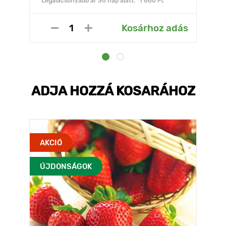
Legalacsonyabb ár 30 nap alatt:* 1 680 Ft
Kosárhoz adás
ADJA HOZZÁ KOSARÁHOZ
AKCIÓ
ÚJDONSÁGOK