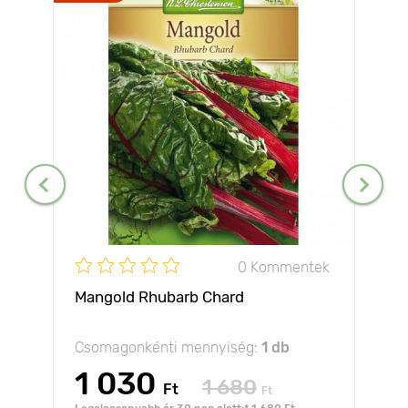
0 Kommentek
Mangold Rhubarb Chard
Csomagonkénti mennyiség:
1 db
1 030
1 680
Ft
Ft