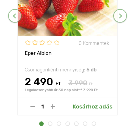
0 Kommentek
Eper Albion
Csomagonkénti mennyiség:
5 db
2 490
3 990
Ft
Ft
Legalacsonyabb ár 30 nap alatt:* 3 990 Ft
Kosárhoz adás