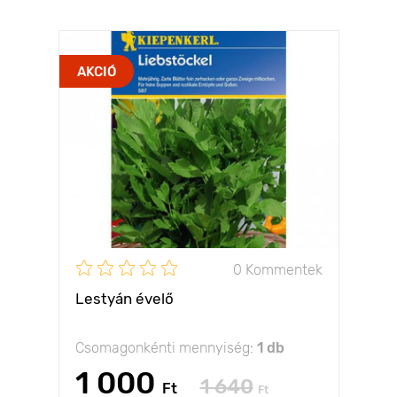
AKCIÓ
0 Kommentek
Lestyán évelő
Csomagonkénti mennyiség:
1 db
1 000
1 640
Ft
Ft