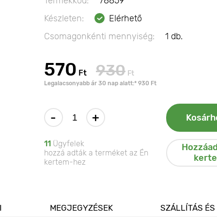
Termékkód:
78859
Készleten:
Elérhető
Csomagonkénti mennyiség:
1 db.
570
930
Ft
Ft
Legalacsonyabb ár 30 nap alatt:* 930 Ft
-
+
Kosárh
11
Ügyfelek
Hozzáad
hozzá adták a terméket az Én
kert
kertem-hez
I
MEGJEGYZÉSEK
SZÁLLÍTÁS ÉS