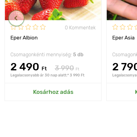
0 Kommentek
Eper Albion
Eper Asia
Csomagonkénti mennyiség:
5 db
Csomagonk
2 490
2 79
3 990
Ft
Ft
Legalacsonyabb ár 30 nap alatt:* 3 990 Ft
Legalacsonyab
Kosárhoz adás