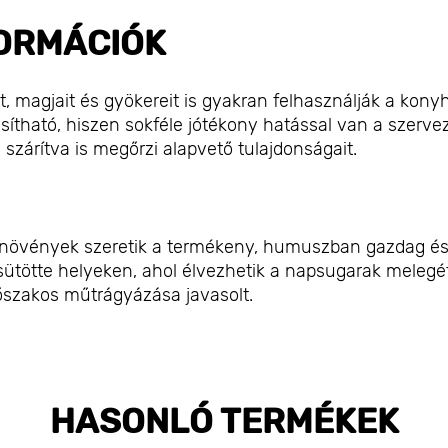
ORMÁCIÓK
t, magjait és gyökereit is gyakran felhasználják a kon
ítható, hiszen sokféle jótékony hatással van a szervez
 szárítva is megőrzi alapvető tulajdonságait.
A növények szeretik a termékeny, humuszban gazdag és
sütötte helyeken, ahol élvezhetik a napsugarak melegét
dőszakos műtrágyázása javasolt.
HASONLÓ TERMÉKEK