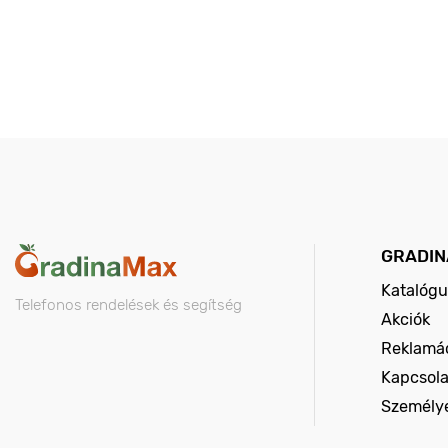
GRADIN
Katalógu
Telefonos rendelések és segítség
Akciók
Reklamác
Kapcsola
Személy