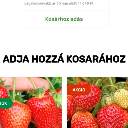
Legalacsonyabb ár 30 nap alatt:* 1 640 Ft
Kosárhoz adás
ADJA HOZZÁ KOSARÁHOZ
AKCIÓ
GOK