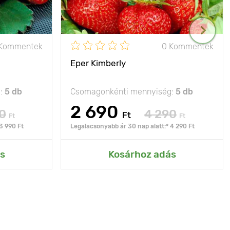
 Kommentek
0 Kommentek
Eper Kimberly
g:
5 db
Csomagonkénti mennyiség:
5 db
2 690
0
4 290
Ft
Ft
Ft
3 990 Ft
Legalacsonyabb ár 30 nap alatt:* 4 290 Ft
s
Kosárhoz adás