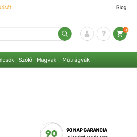
dését
Blog
0
lcsök
Szőlő
Magvak
Műtrágyák
90 NAP GARANCIA
90