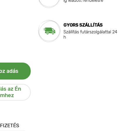
ig leadott rendelésre
GYORS SZÁLLÍTÁS
Szállítás futárszolgálattal 24
h
oz adás
ás az Én
emhez
 FIZETÉS