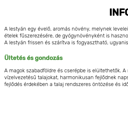
INF
A lestyán egy évelő, aromás növény, melynek levelei
ételek fűszerezésére, de gyógynövényként is hasznos
A lestyán frissen és szárítva is fogyasztható, ugyanis
Ültetés és gondozás
A magok szabadföldre és cserépbe is elültethetők. 
vízelvezetésű talajokat, harmonikusan fejlődnek nap
fejlődés érdekében a talaj rendszeres öntözése és i