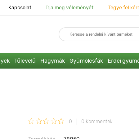
Kapcsolat
Írja meg véleményét
Tegye fel kér
nyek
Tűlevelű
Hagymák
Gyümölcsfák
Erdei gyümö
0
0 Kommentek