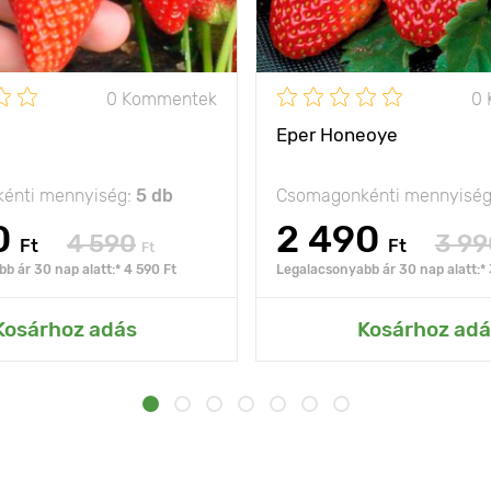
0 Kommentek
0
Eper Honeoye
énti mennyiség:
5 db
Csomagonkénti mennyisé
0
2 490
4 590
3 99
Ft
Ft
Ft
b ár 30 nap alatt:* 4 590 Ft
Legalacsonyabb ár 30 nap alatt:* 
Kosárhoz adás
Kosárhoz adá