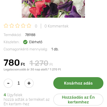
0
0 Kommentek
Termékkód:
78988
Készleten:
Elérhető
Csomagonkénti mennyiség:
1 db.
780
1 270
Ft
Ft
Legalacsonyabb ár 30 nap alatt:* 1 270 Ft
-
+
Kosárhoz adás
4
Ügyfelek
Hozzáadás az Én
hozzá adták a terméket az
kertemhez
Én kertem-hez