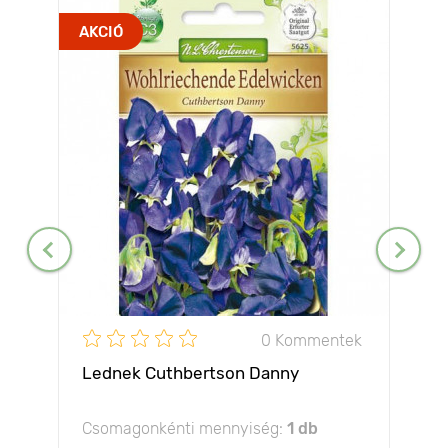
AKCIÓ
0 Kommentek
Lednek Cuthbertson Danny
Csomagonkénti mennyiség:
1 db