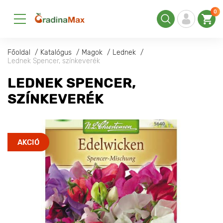
0
Főoldal
Katalógus
Magok
Lednek
Lednek Spencer, színkeverék
LEDNEK SPENCER,
SZÍNKEVERÉK
AKCIÓ