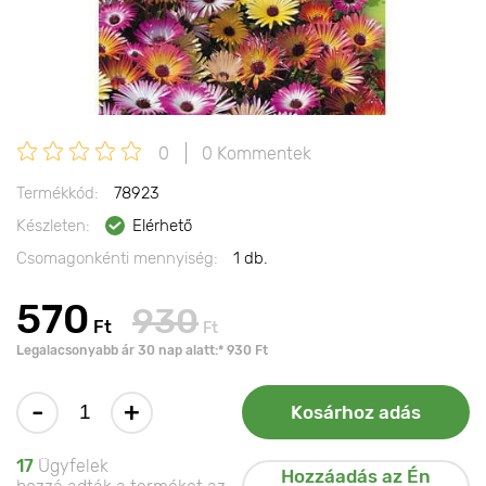
0
0 Kommentek
Termékkód:
78923
Készleten:
Elérhető
Csomagonkénti mennyiség:
1 db.
570
930
Ft
Ft
Legalacsonyabb ár 30 nap alatt:* 930 Ft
-
+
Kosárhoz adás
17
Ügyfelek
Hozzáadás az Én