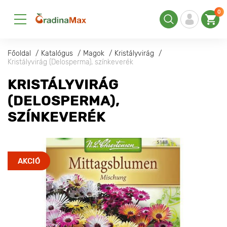
0
Főoldal
Katalógus
Magok
Kristályvirág
Kristályvirág (Delosperma), színkeverék
KRISTÁLYVIRÁG
(DELOSPERMA),
SZÍNKEVERÉK
AKCIÓ