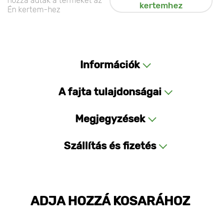
hozzá adták a terméket az
kertemhez
Én kertem-hez
Információk
A fajta tulajdonságai
Megjegyzések
Szállítás és fizetés
ADJA HOZZÁ KOSARÁHOZ