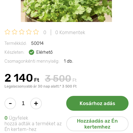
0
0 Kommentek
Termékkód:
50014
Készleten:
Elérhető
Csomagonkénti mennyiség:
1 db.
2 140
3 500
Ft
Ft
Legalacsonyabb ár 30 nap alatt:* 3 500 Ft
-
+
Kosárhoz adás
0
Ügyfelek
Hozzáadás az Én
hozzá adták a terméket az
kertemhez
Én kertem-hez