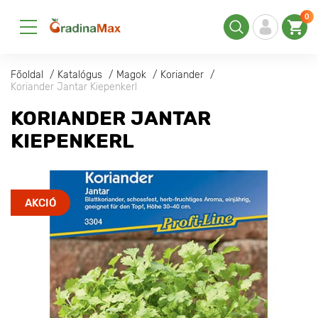
0
Főoldal
Katalógus
Magok
Koriander
Koriander Jantar Kiepenkerl
KORIANDER JANTAR
KIEPENKERL
AKCIÓ