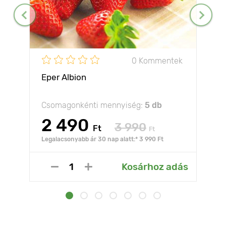
0 Kommentek
Eper Albion
Csomagonkénti mennyiség:
5 db
2 490
3 990
Ft
Ft
Legalacsonyabb ár 30 nap alatt:* 3 990 Ft
Kosárhoz adás