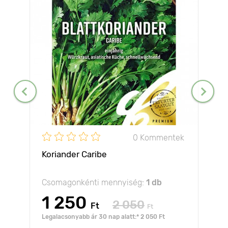
0 Kommentek
Koriander Caribe
Csomagonkénti mennyiség:
1 db
1 250
2 050
Ft
Ft
Legalacsonyabb ár 30 nap alatt:* 2 050 Ft