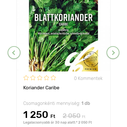
0 Kommentek
Koriander Caribe
Csomagonkénti mennyiség:
1 db
1 250
2 050
Ft
Ft
Legalacsonyabb ár 30 nap alatt:* 2 050 Ft