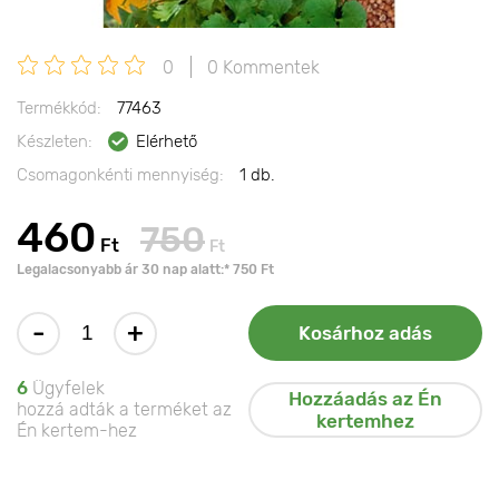
0
0 Kommentek
Termékkód:
77463
Készleten:
Elérhető
Csomagonkénti mennyiség:
1 db.
460
750
Ft
Ft
Legalacsonyabb ár 30 nap alatt:* 750 Ft
-
+
Kosárhoz adás
6
Ügyfelek
Hozzáadás az Én
hozzá adták a terméket az
kertemhez
Én kertem-hez