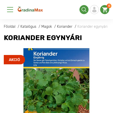
0
Főoldal
Katalógus
Magok
Koriander
Koriander egynyári
KORIANDER EGYNYÁRI
AKCIÓ