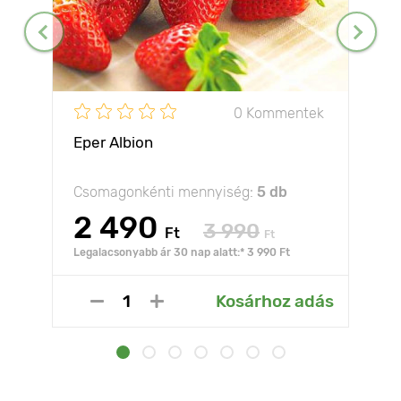
0 Kommentek
Eper Albion
Csomagonkénti mennyiség:
5 db
2 490
3 990
Ft
Ft
Legalacsonyabb ár 30 nap alatt:* 3 990 Ft
Kosárhoz adás