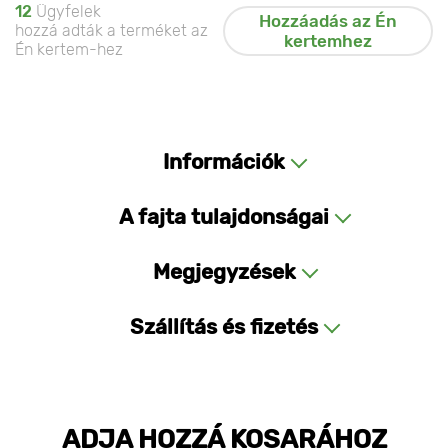
12
Ügyfelek
Hozzáadás az Én
hozzá adták a terméket az
kertemhez
Én kertem-hez
Információk
A fajta tulajdonságai
Megjegyzések
Szállítás és fizetés
ADJA HOZZÁ KOSARÁHOZ