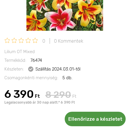
0
0 Kommentek
Lilium OT Mixed
Termékkód:
76474
Készleten:
Szállítás 2024.03.01-től
Csomagonkénti mennyiség:
5 db.
6 390
8 290
Ft
Ft
Legalacsonyabb ár 30 nap alatt:* 6 390 Ft
Ellenőrizze a készletet