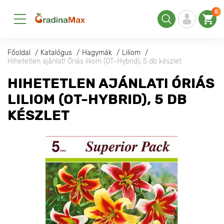
0
Főoldal
Katalógus
Hagymák
Liliom
Hihetetlen ajánlat! Óriás liliom (OT-Hybrid), 5 db készlet
HIHETETLEN AJÁNLAT! ÓRIÁS
LILIOM (OT-HYBRID), 5 DB
KÉSZLET