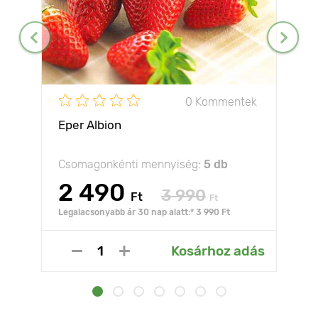
0 Kommentek
Eper Albion
Csomagonkénti mennyiség:
5 db
2 490
3 990
Ft
Ft
Legalacsonyabb ár 30 nap alatt:* 3 990 Ft
Kosárhoz adás