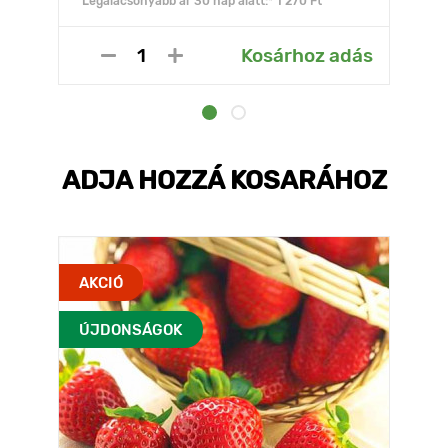
Legalacsonyabb ár 30 nap alatt:* 1 270 Ft
Kosárhoz adás
ADJA HOZZÁ KOSARÁHOZ
AKCIÓ
ÚJDONSÁGOK