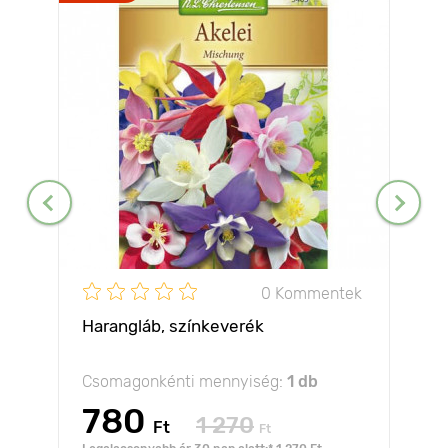
0 Kommentek
Harangláb, színkeverék
Csomagonkénti mennyiség:
1 db
780
1 270
Ft
Ft