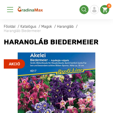
0
Főoldal
Katalógus
Magok
Harangláb
Harangláb Biedermeier
HARANGLÁB BIEDERMEIER
AKCIÓ