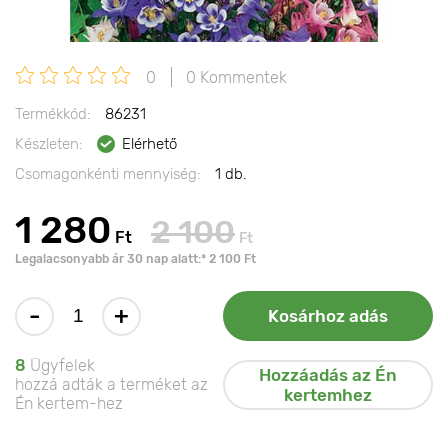
0
0 Kommentek
Termékkód:
86231
Készleten:
Elérhető
Csomagonkénti mennyiség:
1 db.
1 280
2 100
Ft
Ft
Legalacsonyabb ár 30 nap alatt:* 2 100 Ft
-
+
Kosárhoz adás
8
Ügyfelek
Hozzáadás az Én
hozzá adták a terméket az
kertemhez
Én kertem-hez