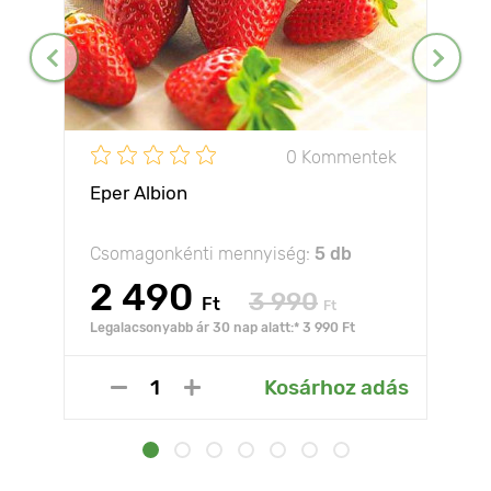
0 Kommentek
Eper Albion
Csomagonkénti mennyiség:
5 db
2 490
3 990
Ft
Ft
Legalacsonyabb ár 30 nap alatt:* 3 990 Ft
Kosárhoz adás