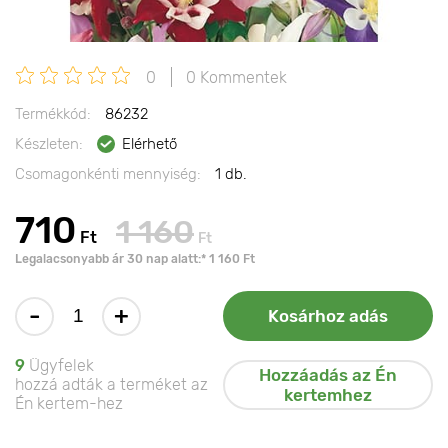
0
0 Kommentek
Termékkód:
86232
Készleten:
Elérhető
Csomagonkénti mennyiség:
1 db.
710
1 160
Ft
Ft
Legalacsonyabb ár 30 nap alatt:* 1 160 Ft
-
+
Kosárhoz adás
9
Ügyfelek
Hozzáadás az Én
hozzá adták a terméket az
kertemhez
Én kertem-hez