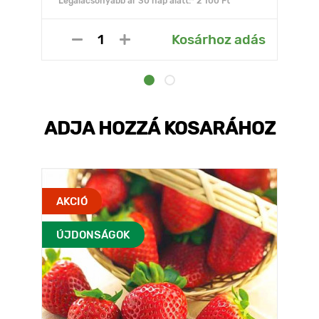
Legalacsonyabb ár 30 nap alatt:* 2 100 Ft
Kosárhoz adás
ADJA HOZZÁ KOSARÁHOZ
AKCIÓ
ÚJDONSÁGOK