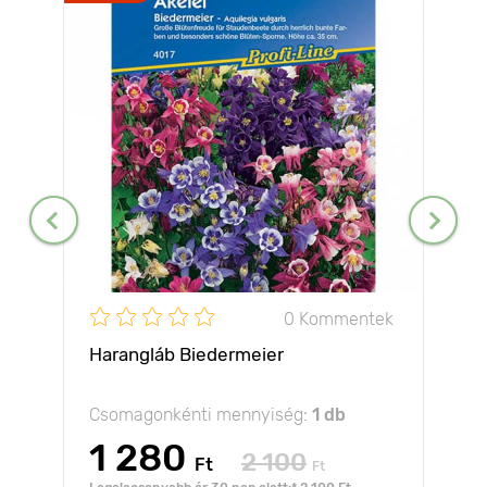
0 Kommentek
Harangláb Biedermeier
Csomagonkénti mennyiség:
1 db
1 280
2 100
Ft
Ft