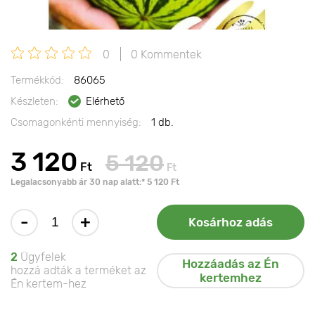
0
0 Kommentek
Termékkód:
86065
Készleten:
Elérhető
Csomagonkénti mennyiség:
1 db.
3 120
5 120
Ft
Ft
Legalacsonyabb ár 30 nap alatt:* 5 120 Ft
-
+
Kosárhoz adás
2
Ügyfelek
Hozzáadás az Én
hozzá adták a terméket az
kertemhez
Én kertem-hez