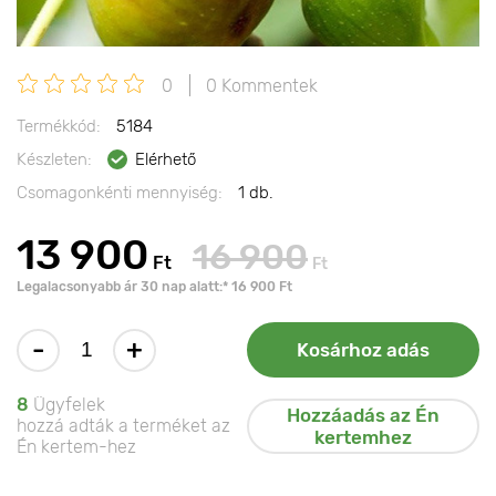
0
0 Kommentek
Termékkód:
5184
Készleten:
Elérhető
Csomagonkénti mennyiség:
1 db.
13 900
16 900
Ft
Ft
Legalacsonyabb ár 30 nap alatt:* 16 900 Ft
-
+
Kosárhoz adás
8
Ügyfelek
Hozzáadás az Én
hozzá adták a terméket az
kertemhez
Én kertem-hez