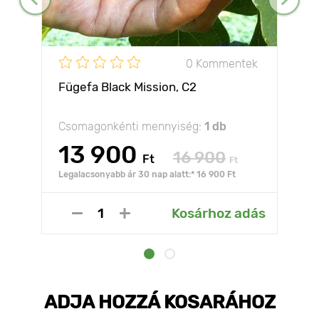
0 Kommentek
Fügefa Black Mission, С2
Csomagonkénti mennyiség:
1 db
13 900
16 900
Ft
Ft
Legalacsonyabb ár 30 nap alatt:* 16 900 Ft
Kosárhoz adás
ADJA HOZZÁ KOSARÁHOZ