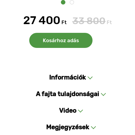
27 400
33 800
Ft
Ft
Kosárhoz adás
Információk
A fajta tulajdonságai
Video
Megjegyzések