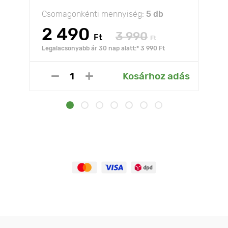
Csomagonkénti mennyiség:
5 db
2 490
3 990
Ft
Ft
Legalacsonyabb ár 30 nap alatt:* 3 990 Ft
Kosárhoz adás