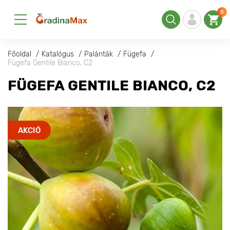
0
Főoldal
Katalógus
Palánták
Fügefa
Fügefa Gentile Bianco, С2
FÜGEFA GENTILE BIANCO, С2
AKCIÓ