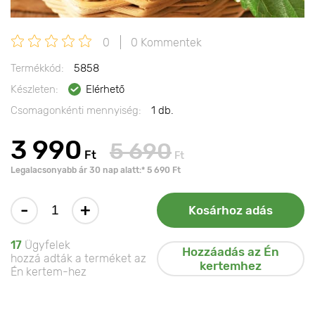
0
0 Kommentek
Termékkód:
5858
Készleten:
Elérhető
Csomagonkénti mennyiség:
1 db.
3 990
5 690
Ft
Ft
Legalacsonyabb ár 30 nap alatt:* 5 690 Ft
-
+
Kosárhoz adás
17
Ügyfelek
Hozzáadás az Én
hozzá adták a terméket az
kertemhez
Én kertem-hez