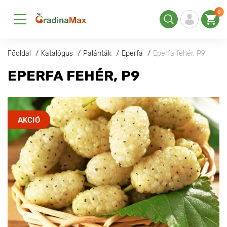
0
Főoldal
Katalógus
Palánták
Eperfa
Eperfa fehér, P9
EPERFA FEHÉR, P9
AKCIÓ