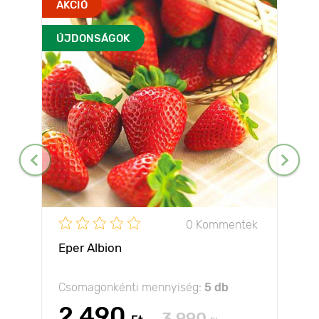
AKCIÓ
ÚJDONSÁGOK
0 Kommentek
Eper Albion
Csomagonkénti mennyiség:
5 db
2 490
3 990