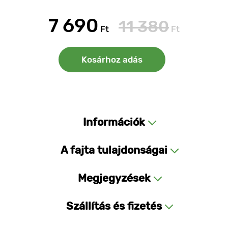
7 690
11 380
Ft
Ft
Kosárhoz adás
Információk
A fajta tulajdonságai
Megjegyzések
Szállítás és fizetés