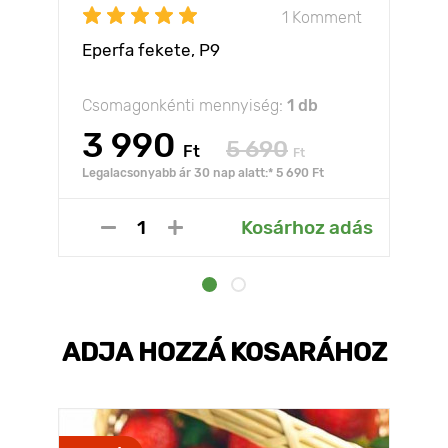
1 Komment
Eperfa fekete, P9
Csomagonkénti mennyiség:
1 db
3 990
5 690
Ft
Ft
Legalacsonyabb ár 30 nap alatt:* 5 690 Ft
Kosárhoz adás
ADJA HOZZÁ KOSARÁHOZ