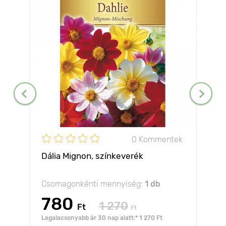
0 Kommentek
Dália Mignon, színkeverék
Csomagonkénti mennyiség:
1 db
780
1 270
Ft
Ft
Legalacsonyabb ár 30 nap alatt:* 1 270 Ft