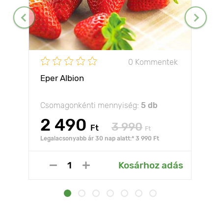
0 Kommentek
Eper Albion
Csomagonkénti mennyiség:
5 db
2 490
3 990
Ft
Ft
Legalacsonyabb ár 30 nap alatt:* 3 990 Ft
Kosárhoz adás