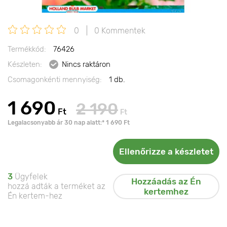
0
0 Kommentek
Termékkód:
76426
Készleten:
Nincs raktáron
Csomagonkénti mennyiség:
1 db.
1 690
2 190
Ft
Ft
Legalacsonyabb ár 30 nap alatt:* 1 690 Ft
Ellenőrizze a készletet
3
Ügyfelek
Hozzáadás az Én
hozzá adták a terméket az
kertemhez
Én kertem-hez