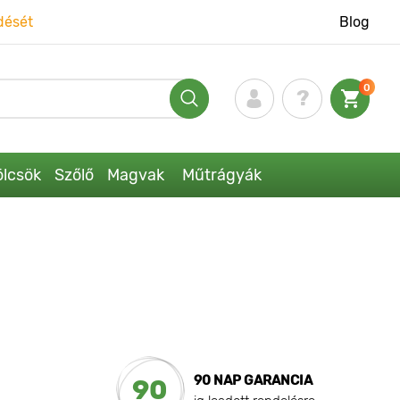
dését
Blog
0
lcsök
Szőlő
Magvak
Műtrágyák
90 NAP GARANCIA
90