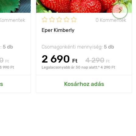
 Kommentek
0 Kommentek
Eper Kimberly
g:
5 db
Csomagonkénti mennyiség:
5 db
2 690
0
4 290
Ft
Ft
Ft
3 990 Ft
Legalacsonyabb ár 30 nap alatt:* 4 290 Ft
s
Kosárhoz adás