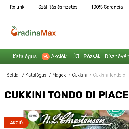
Rólunk
Szállítás és fizetés
100% Garancia
Katalógus
Akciók
ÚJ
Rózsák
Dísznövé
Főoldal
Katalógus
Magok
Cukkini
Cukkini Tondo di
CUKKINI TONDO DI PIAC
AKCIÓ