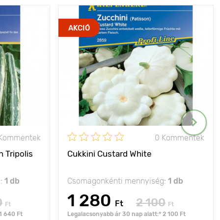
AKCIÓ
 Kommentek
0 Kommentek
 Tripolis
Cukkini Custard White
g:
1 db
Csomagonkénti mennyiség:
1 db
1 280
0
2 100
Ft
Ft
Ft
1 640 Ft
Legalacsonyabb ár 30 nap alatt:* 2 100 Ft