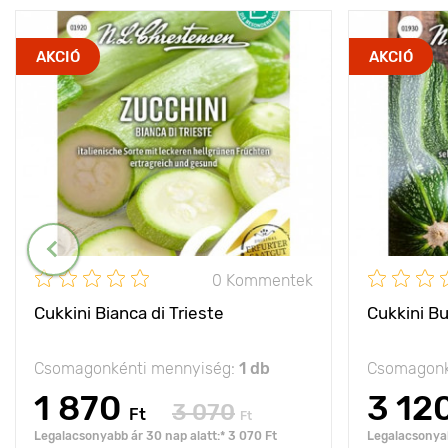
AKCIÓ
AKCIÓ
0 Kommentek
Cukkini Bianca di Trieste
Cukkini B
Csomagonkénti mennyiség:
1 db
Csomagonk
1 870
3 12
3 070
Ft
Ft
Legalacsonyabb ár 30 nap alatt:* 3 070 Ft
Legalacsonyab