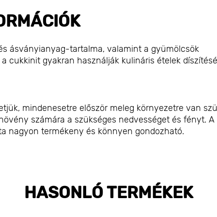
ORMÁCIÓK
- és ásványianyag-tartalma, valamint a gyümölcsök
a cukkinit gyakran használják kulináris ételek díszítésér
hetjük, mindenesetre először meleg környezetre van sz
 a növény számára a szükséges nedvességet és fényt. A
fajta nagyon termékeny és könnyen gondozható.
HASONLÓ TERMÉKEK