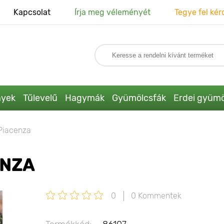
Kapcsolat
Írja meg véleményét
Tegye fel kér
nyek
Tűlevelű
Hagymák
Gyümölcsfák
Erdei gyümö
 Piacenza
ENZA
0
0 Kommentek