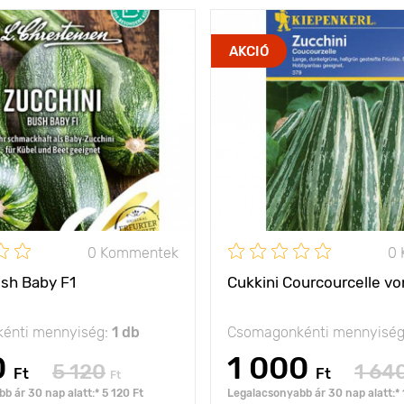
AKCIÓ
0 Kommentek
0
ush Baby F1
Cukkini Courcourcelle von
énti mennyiség:
1 db
Csomagonkénti mennyisé
0
1 000
5 120
1 64
Ft
Ft
Ft
b ár 30 nap alatt:* 5 120 Ft
Legalacsonyabb ár 30 nap alatt:* 