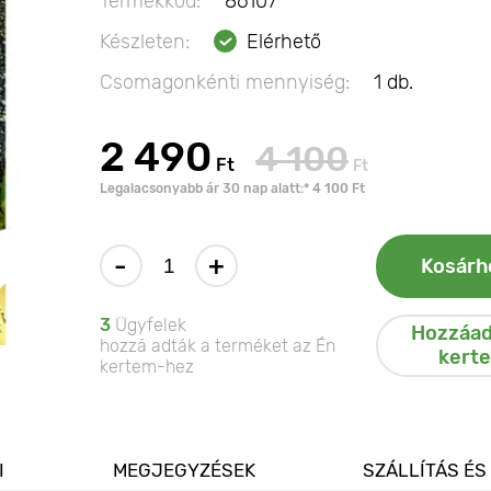
Termékkód:
86107
Készleten:
Elérhető
Csomagonkénti mennyiség:
1 db.
2 490
4 100
Ft
Ft
Legalacsonyabb ár 30 nap alatt:* 4 100 Ft
-
+
Kosárh
3
Ügyfelek
Hozzáad
hozzá adták a terméket az Én
kert
kertem-hez
I
MEGJEGYZÉSEK
SZÁLLÍTÁS ÉS