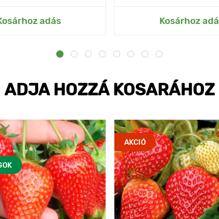
Kosárhoz adás
Kosárhoz adá
ADJA HOZZÁ KOSARÁHOZ
AKCIÓ
GOK