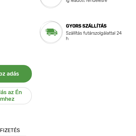
ig leadott rendelésre
GYORS SZÁLLÍTÁS
Szállítás futárszolgálattal 24
h
oz adás
ás az Én
emhez
 FIZETÉS