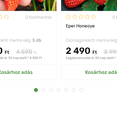
0 Kommentek
0
Eper Honeoye
énti mennyiség:
5 db
Csomagonkénti mennyisé
0
2 490
4 590
3 99
Ft
Ft
Ft
b ár 30 nap alatt:* 4 590 Ft
Legalacsonyabb ár 30 nap alatt:* 
Kosárhoz adás
Kosárhoz adá