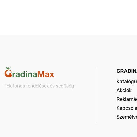
GRADIN
Katalógu
Telefonos rendelések és segítség
Akciók
Reklamác
Kapcsola
Személy