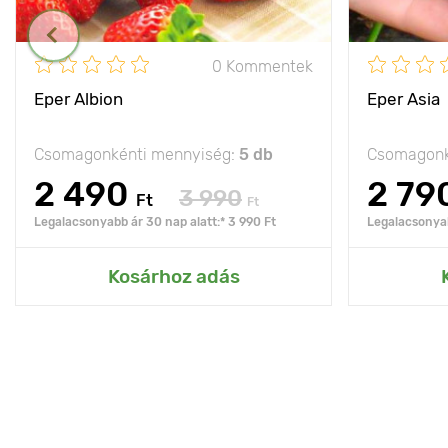
0 Kommentek
Eper Albion
Eper Asia
Csomagonkénti mennyiség:
5 db
Csomagonk
2 490
2 79
3 990
Ft
Ft
Legalacsonyabb ár 30 nap alatt:* 3 990 Ft
Legalacsonyab
Kosárhoz adás