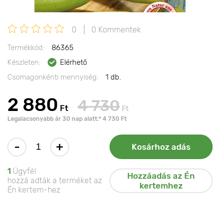
0
0 Kommentek
Termékkód:
86365
Készleten:
Elérhető
Csomagonkénti mennyiség:
1 db.
2 880
4 730
Ft
Ft
Legalacsonyabb ár 30 nap alatt:* 4 730 Ft
-
+
Kosárhoz adás
1
Ügyfél
Hozzáadás az Én
hozzá adták a terméket az
kertemhez
Én kertem-hez