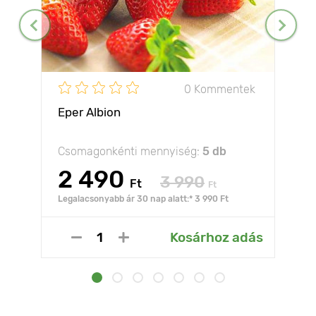
0 Kommentek
Eper Albion
Csomagonkénti mennyiség:
5 db
2 490
3 990
Ft
Ft
Legalacsonyabb ár 30 nap alatt:* 3 990 Ft
Kosárhoz adás