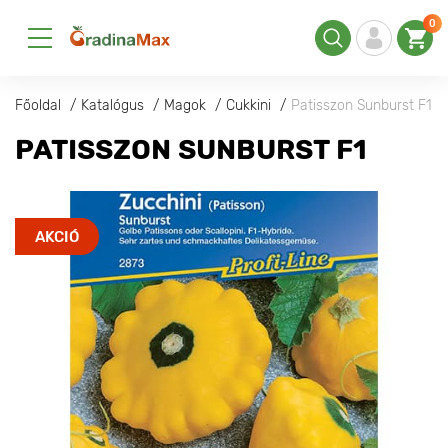
0
Főoldal
Katalógus
Magok
Cukkini
Patisszon Sunburst F1
PATISSZON SUNBURST F1
AKCIÓ