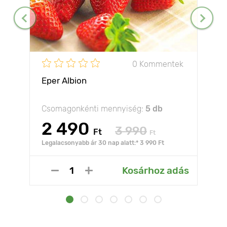
0 Kommentek
Eper Albion
Csomagonkénti mennyiség:
5 db
2 490
3 990
Ft
Ft
Legalacsonyabb ár 30 nap alatt:* 3 990 Ft
Kosárhoz adás