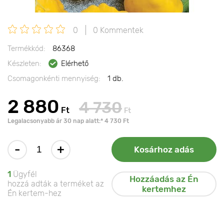
0
0 Kommentek
Termékkód:
86368
Készleten:
Elérhető
Csomagonkénti mennyiség:
1 db.
2 880
4 730
Ft
Ft
Legalacsonyabb ár 30 nap alatt:* 4 730 Ft
-
+
Kosárhoz adás
1
Ügyfél
Hozzáadás az Én
hozzá adták a terméket az
kertemhez
Én kertem-hez