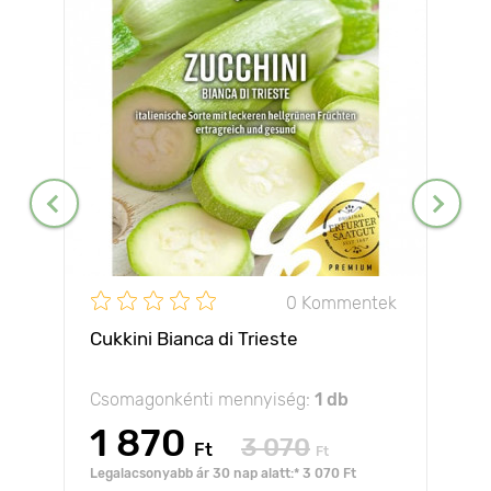
0 Kommentek
Cukkini Bianca di Trieste
Csomagonkénti mennyiség:
1 db
1 870
3 070
Ft
Ft
Legalacsonyabb ár 30 nap alatt:* 3 070 Ft