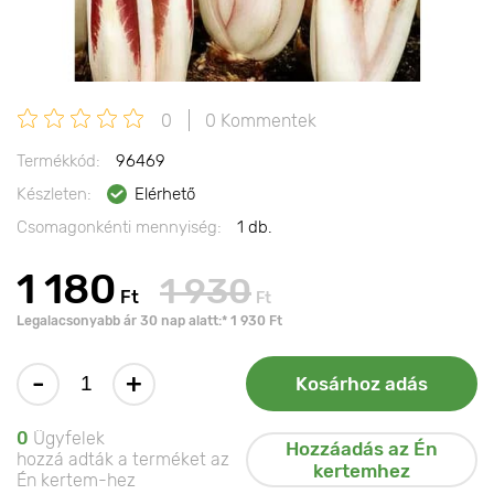
0
0 Kommentek
Termékkód:
96469
Készleten:
Elérhető
Csomagonkénti mennyiség:
1 db.
1 180
1 930
Ft
Ft
Legalacsonyabb ár 30 nap alatt:* 1 930 Ft
-
+
Kosárhoz adás
0
Ügyfelek
Hozzáadás az Én
hozzá adták a terméket az
kertemhez
Én kertem-hez