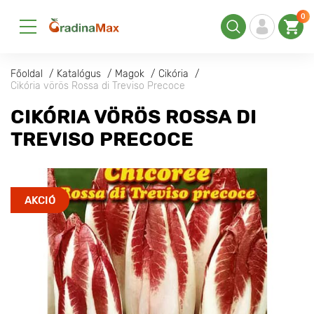
0
Főoldal
Katalógus
Magok
Cikória
Cikória vörös Rossa di Treviso Precoce
CIKÓRIA VÖRÖS ROSSA DI
TREVISO PRECOCE
AKCIÓ