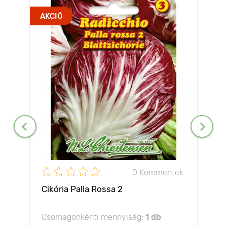
AKCIÓ
0 Kommentek
Cikória Palla Rossa 2
Csomagonkénti mennyiség:
1 db