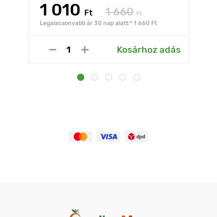
1 010
1 660
Ft
Ft
Legalacsonyabb ár 30 nap alatt:* 1 660 Ft
Kosárhoz adás